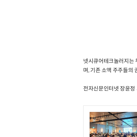
넷시큐어테크놀러지는 무
며, 기존 소액 주주들의
전자신문인터넷 장윤정 기자l