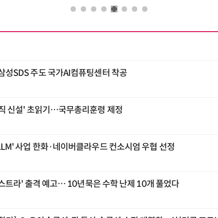
…삼성SDS 주도 국가AI컴퓨팅센터 착공
 조직 신설' 초읽기…국무총리훈령 제정
 LLM' 사업 한화·네이버클라우드 컨소시엄 우협 선정
'아스트라' 출격 예고… 10년묵은 수학 난제 10개 풀었다