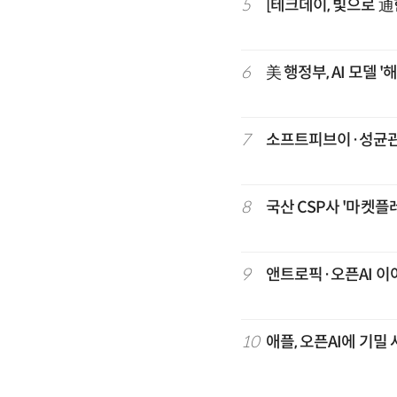
5
[테크데이, 빛으로 通
6
美 행정부, AI 모델 
7
소프트피브이·성균관대
8
국산 CSP사 '마켓플
9
앤트로픽·오픈AI 이
10
애플, 오픈AI에 기밀