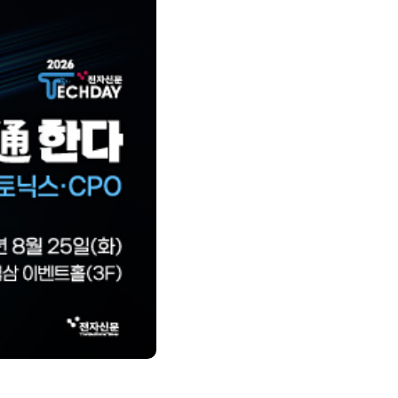
제8회 AI정부 혁신 콘퍼런스