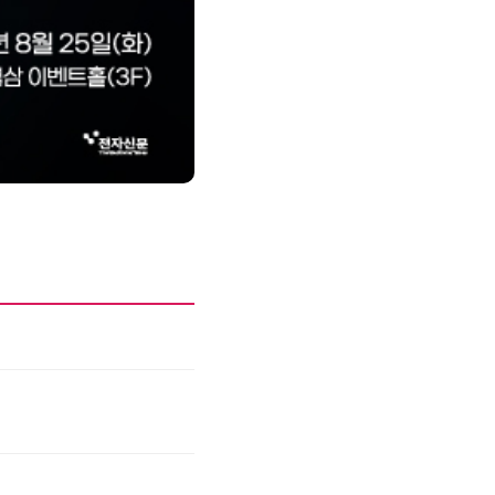
제8회 AI정부 혁신 콘퍼런스