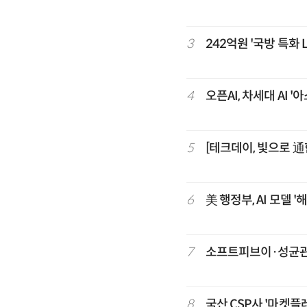
3
242억원 '국방 특화
4
오픈AI, 차세대 AI 
5
[테크데이, 빛으로 通
6
美 행정부, AI 모델 
7
소프트피브이·성균관대
8
국산 CSP사 '마켓플