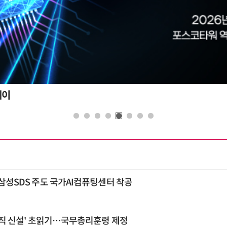
데이
…삼성SDS 주도 국가AI컴퓨팅센터 착공
 조직 신설' 초읽기…국무총리훈령 제정