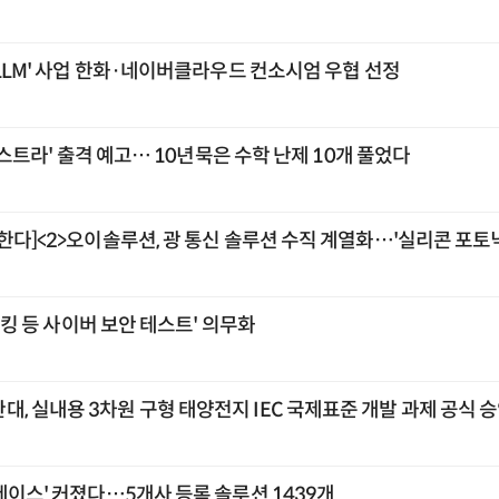
 LLM' 사업 한화·네이버클라우드 컨소시엄 우협 선정
'아스트라' 출격 예고… 10년묵은 수학 난제 10개 풀었다
한다]<2>오이솔루션, 광 통신 솔루션 수직 계열화…'실리콘 포토닉
'해킹 등 사이버 보안 테스트' 의무화
, 실내용 3차원 구형 태양전지 IEC 국제표준 개발 과제 공식 
레이스' 커졌다…5개사 등록 솔루션 1439개