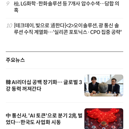
9
檢, LG화학·한화솔루션 등 7개사 압수수색…담합 의
혹
10
[테크데이, 빛으로 通한다]<2>오이솔루션, 광 통신 솔
루션 수직 계열화…'실리콘 포토닉스·CPO 집중 공략'
주요뉴스
韓 AI리더십 공백 장기화… 글로벌 3
강 동력 꺼져간다
中 통신사, 'AI 토큰'으로 분기 2兆 벌
었다…한국도 사업화 시동