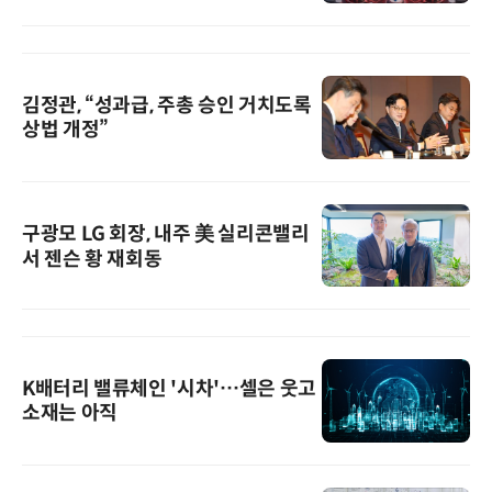
김정관, “성과급, 주총 승인 거치도록
상법 개정”
구광모 LG 회장, 내주 美 실리콘밸리
서 젠슨 황 재회동
K배터리 밸류체인 '시차'…셀은 웃고
소재는 아직