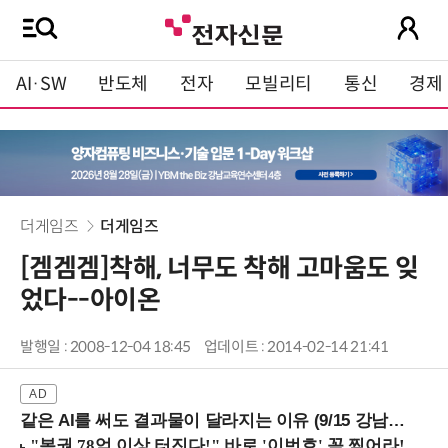
AI·SW
반도체
전자
모빌리티
통신
경제
더게임즈
더게임즈
[겜겜겜]착해, 너무도 착해 고마움도 잊
었다--아이온
발행일 : 2008-12-04 18:45
업데이트 : 2014-02-14 21:41
같은 AI를 써도 결과물이 달라지는 이유 (9/15 강남역)