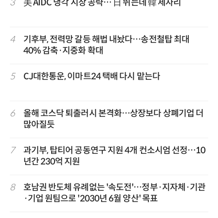
3
美 AIDC 냉각 시장 공략… 日 뛰는데 韓 제자리
4
기후부, 전력망 갈등 해법 내놨다…송전철탑 최대
40% 감축·지중화 확대
5
CJ대한통운, 이마트24 택배 다시 맡는다
6
올해 코스닥 퇴출러시 본격화…상장보다 상폐기업 더
많아질듯
7
과기부, 탑티어 공동연구 지원 4개 컨소시엄 선정…10
년간 230억 지원
8
호남권 반도체 유례없는 '속도전'…정부·지자체·기관
·기업 원팀으로 '2030년 6월 양산' 목표