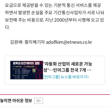
요금으로 제공받을 수 있는 기본적 통신 서비스를 제공
하면서 발생한 손실을 주요 기간통신사업자가 서로 나눠
보전해 주는 비용으로, 지난 2000년부터 시행해 오고 있
다.
김원배·황지혜기자 adolfkim@etnews.co.kr
'자동화 산업의 새로운 가능
성'…인아그룹 전국 7개 도
시 세미나 페어 개최
[인아그룹] 뉴스룸 바로가기>
놓치면 아쉬운 정보
AD