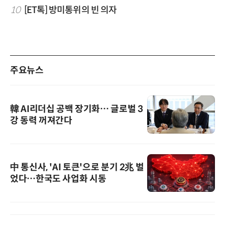
10
[ET톡] 방미통위의 빈 의자
주요뉴스
韓 AI리더십 공백 장기화… 글로벌 3
강 동력 꺼져간다
中 통신사, 'AI 토큰'으로 분기 2兆 벌
었다…한국도 사업화 시동