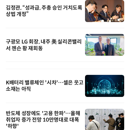
김정관, “성과급, 주총 승인 거치도록
상법 개정”
구광모 LG 회장, 내주 美 실리콘밸리
서 젠슨 황 재회동
K배터리 밸류체인 '시차'…셀은 웃고
소재는 아직
반도체 성장에도 '고용 한파'…올해
취업자 증가 전망 10만명대로 대폭
'하향'