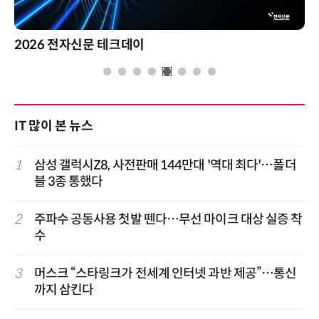
2026 전자신문 테크데이
IT 많이 본 뉴스
1
삼성 갤럭시Z8, 사전판매 144만대 '역대 최다'…폴더
블 3종 통했다
2
주파수 공동사용 첫발 뗀다…무선 마이크 대상 실증 착
수
3
머스크 “스타링크가 전세계 인터넷 과반 제공”…통신
까지 삼킨다