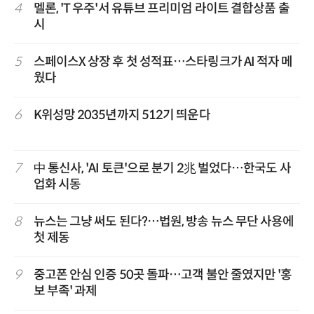
4
멜론, 'T 우주'서 유튜브 프리미엄 라이트 결합상품 출
시
5
스페이스X 상장 후 첫 성적표…스타링크가 AI 적자 메
웠다
6
K위성망 2035년까지 512기 띄운다
7
中 통신사, 'AI 토큰'으로 분기 2兆 벌었다…한국도 사
업화 시동
8
뉴스는 그냥 써도 된다?…법원, 방송 뉴스 무단 사용에
첫 제동
9
중고폰 안심 인증 50곳 돌파…고객 불안 줄였지만 '홍
보 부족' 과제