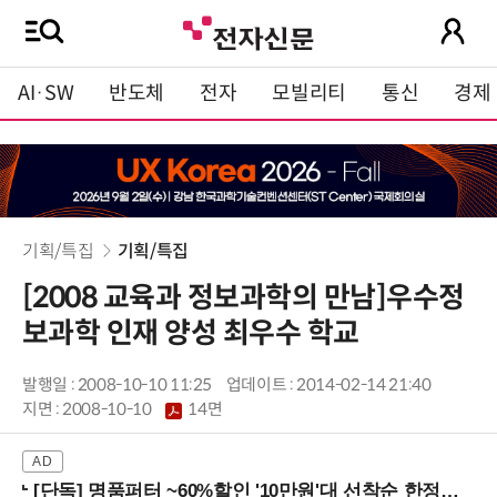
AI·SW
반도체
전자
모빌리티
통신
경제
기획/특집
기획/특집
[2008 교육과 정보과학의 만남]우수정
보과학 인재 양성 최우수 학교
발행일 : 2008-10-10 11:25
업데이트 : 2014-02-14 21:40
지면 :
2008-10-10
14면
[단독] 명품퍼터 ~60%할인 '10만원'대 선착순 한정판매!