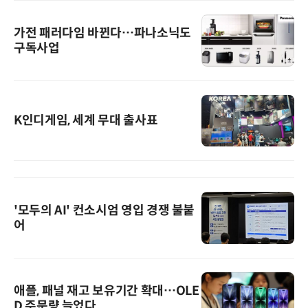
가전 패러다임 바뀐다…파나소닉도
구독사업
K인디게임, 세계 무대 출사표
'모두의 AI' 컨소시엄 영입 경쟁 불붙
어
애플, 패널 재고 보유기간 확대…OLE
D 주문량 늘었다