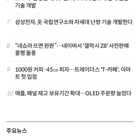
기술 개발
7
삼성전자, 美 국립연구소와 차세대 난방 기술 개발한다
8
“네쇼라 뜨면 완판”…네이버서 '갤럭시 Z8' 사전판매
흥행 돌풍
9
1000원 커피·45㎝ 피자…트레이더스 'T-카페', 이마
트 첫 입점
10
애플, 패널 재고 보유기간 확대…OLED 주문량 늘었다
주요뉴스