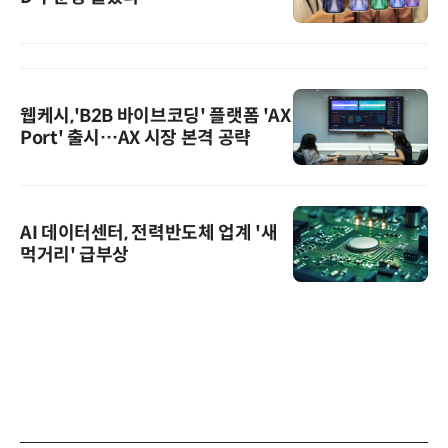
웹케시,'B2B 바이브코딩' 플랫폼 'AX
Port' 출시…AX 시장 본격 공략
AI 데이터센터, 전력반도체 업계 '새
먹거리' 급부상