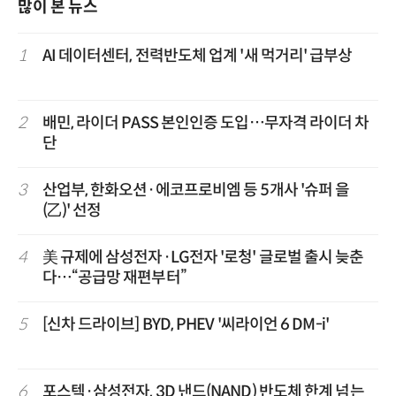
많이 본 뉴스
1
AI 데이터센터, 전력반도체 업계 '새 먹거리' 급부상
2
배민, 라이더 PASS 본인인증 도입…무자격 라이더 차
단
3
산업부, 한화오션·에코프로비엠 등 5개사 '슈퍼 을
(乙)' 선정
4
美 규제에 삼성전자·LG전자 '로청' 글로벌 출시 늦춘
다…“공급망 재편부터”
5
[신차 드라이브] BYD, PHEV '씨라이언 6 DM-i'
6
포스텍·삼성전자, 3D 낸드(NAND) 반도체 한계 넘는