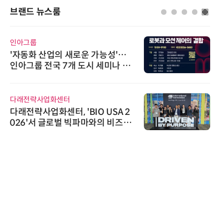
브랜드 뉴스룸
인아그룹
'자동화 산업의 새로운 가능성'…
인아그룹 전국 7개 도시 세미나 페
어 개최
다래전략사업화센터
다래전략사업화센터, 'BIO USA 2
026'서 글로벌 빅파마와의 비즈니
스 미팅 지원…K-바이오 해외 진출
교두보 확보