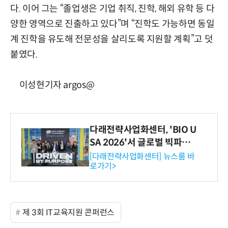
다. 이어 그는 “졸업생은 기업 취직, 진학, 해외 유학 등 다
양한 영역으로 진출하고 있다”며 “진학도 가능하면 동일
계 진학을 유도해 전문성을 살리도록 지원할 계획”고 덧
붙였다.
이성현기자 argos@
다래전략사업화센터, 'BIO U
SA 2026'서 글로벌 빅파마
와의 비즈니스 미팅 지원…K
[다래전략사업화센터] 뉴스룸 바
로가기>
-바이오 해외 진출 교두보 확
보
제 3회 IT교육지원 콘퍼런스