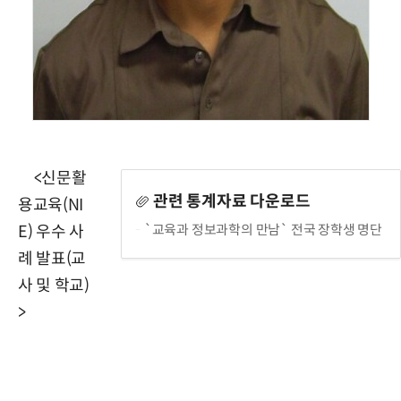
<신문활
관련 통계자료 다운로드
용교육(NI
`교육과 정보과학의 만남` 전국 장학생 명단
E) 우수 사
례 발표(교
사 및 학교)
>