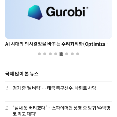
AI 시대의 의사결정을 바꾸는 수리최적화(Optimization): 실제 산업 적용 사례와 활용 전략
국제 많이 본 뉴스
1
경기 중 '날벼락'… 태국 축구선수, 낙뢰로 사망
2
“냄새 못 버티겠다”…스파이더맨 상영 중 방귀 '수백명
코 막고 대피'