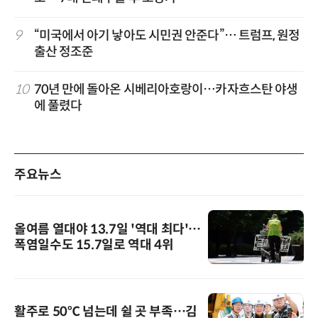
9
“미국에서 아기 낳아도 시민권 안준다”… 트럼프, 원정
출산 정조준
10
70년 만에 돌아온 시베리아호랑이…카자흐스탄 야생
에 풀렸다
주요뉴스
올여름 열대야 13.7일 '역대 최다'…
폭염일수도 15.7일로 역대 4위
활주로 50℃ 넘는데 쉴 곳 부족…김