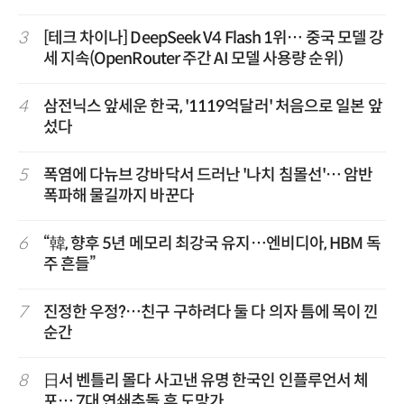
3
[테크 차이나] DeepSeek V4 Flash 1위… 중국 모델 강
세 지속(OpenRouter 주간 AI 모델 사용량 순위)
4
삼전닉스 앞세운 한국, '1119억달러' 처음으로 일본 앞
섰다
5
폭염에 다뉴브 강바닥서 드러난 '나치 침몰선'… 암반
폭파해 물길까지 바꾼다
6
“韓, 향후 5년 메모리 최강국 유지…엔비디아, HBM 독
주 흔들”
7
진정한 우정?…친구 구하려다 둘 다 의자 틈에 목이 낀
순간
8
日서 벤틀리 몰다 사고낸 유명 한국인 인플루언서 체
포… 7대 연쇄추돌 후 도망가