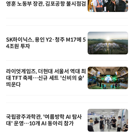
영훈 노동부 장관, 김포공항 불시점검
SK하이닉스, 용인 Y2·청주 M17에 5
4조원 투자
라이엇게임즈, 더현대 서울서 역대 최
대 TFT 축제…신규 세트 '신비의 숲'
띄운다
국립광주과학관, '여름방학 AI 탐사
대' 운영…10개 AI 동아리 참가