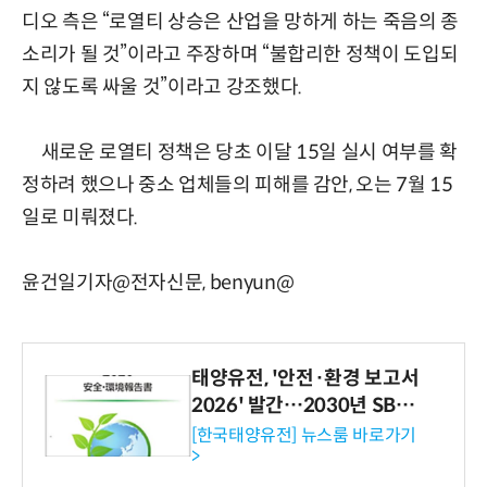
디오 측은 “로열티 상승은 산업을 망하게 하는 죽음의 종
소리가 될 것”이라고 주장하며 “불합리한 정책이 도입되
지 않도록 싸울 것”이라고 강조했다.
새로운 로열티 정책은 당초 이달 15일 실시 여부를 확
정하려 했으나 중소 업체들의 피해를 감안, 오는 7월 15
일로 미뤄졌다.
윤건일기자@전자신문, benyun@
태양유전, '안전·환경 보고서
2026' 발간…2030년 SBT
수준 온실가스 감축 추진
[한국태양유전] 뉴스룸 바로가기
>