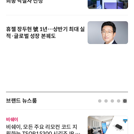
최종 낙찰자 선정
휴젤 장두현 號 1년…상반기 최대 실
적·글로벌 성장 본궤도
브랜드 뉴스룸
비쉐이
비쉐이, 모든 주요 리모컨 코드 지
원하는 TSOP15300 시리즈 IR 수