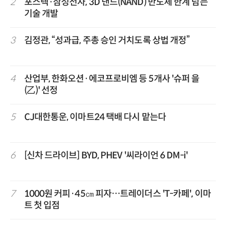
2
포스텍·삼성전자, 3D 낸드(NAND) 반도체 한계 넘는
기술 개발
3
김정관, “성과급, 주총 승인 거치도록 상법 개정”
4
산업부, 한화오션·에코프로비엠 등 5개사 '슈퍼 을
(乙)' 선정
5
CJ대한통운, 이마트24 택배 다시 맡는다
6
[신차 드라이브] BYD, PHEV '씨라이언 6 DM-i'
7
1000원 커피·45㎝ 피자…트레이더스 'T-카페', 이마
트 첫 입점