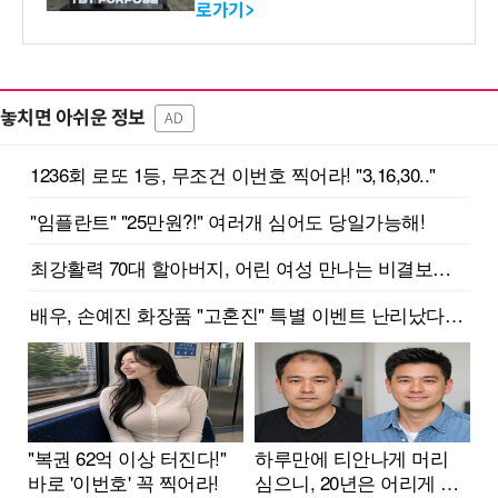
로가기>
-바이오 해외 진출 교두보 확
보
놓치면 아쉬운 정보
AD