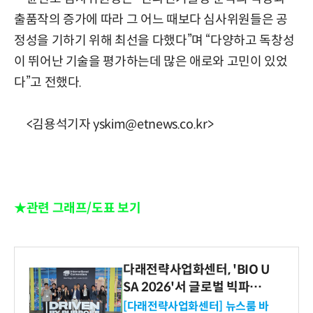
출품작의 증가에 따라 그 어느 때보다 심사위원들은 공
정성을 기하기 위해 최선을 다했다”며 “다양하고 독창성
이 뛰어난 기술을 평가하는데 많은 애로와 고민이 있었
다”고 전했다.
<김용석기자 yskim@etnews.co.kr>
★관련 그래프/도표 보기
다래전략사업화센터, 'BIO U
SA 2026'서 글로벌 빅파마
와의 비즈니스 미팅 지원…K
[다래전략사업화센터] 뉴스룸 바