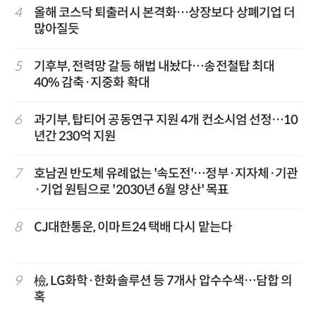
4
올해 코스닥 퇴출러시 본격화…상장보다 상폐기업 더
많아질듯
5
기후부, 전력망 갈등 해법 내놨다…송전철탑 최대
40% 감축·지중화 확대
6
과기부, 탑티어 공동연구 지원 4개 컨소시엄 선정…10
년간 230억 지원
7
호남권 반도체 유례없는 '속도전'…정부·지자체·기관
·기업 원팀으로 '2030년 6월 양산' 목표
8
CJ대한통운, 이마트24 택배 다시 맡는다
9
檢, LG화학·한화솔루션 등 7개사 압수수색…담합 의
혹