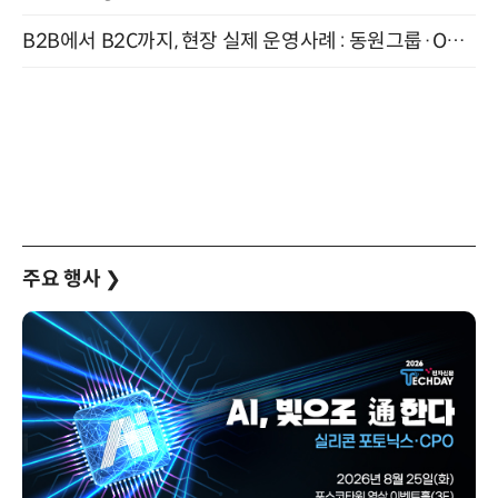
B2B에서 B2C까지, 현장 실제 운영사례 : 동원그룹·OCI·다이닝브랜즈그룹·당근 (8/27)
주요 행사
❯