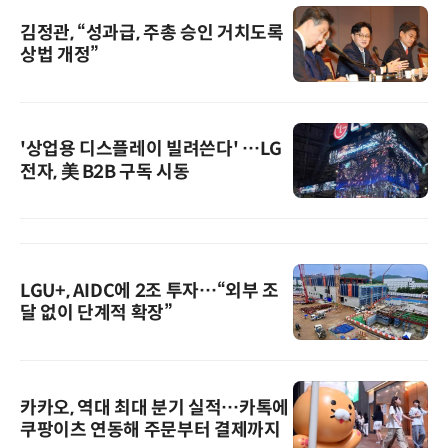
김정관, “성과급, 주총 승인 거치도록
상법 개정”
'상업용 디스플레이 빌려쓴다' …LG
전자, 美 B2B 구독 시동
LGU+, AIDC에 2조 투자…“외부 조
달 없이 단계적 확장”
카카오, 역대 최대 분기 실적…카톡에
쿠팡이츠 연동해 주문부터 결제까지