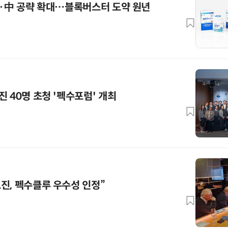
美·中 공략 확대…블록버스터 도약 원년
 40명 초청 '펙수포럼' 개최
진, 펙수클루 우수성 인정”