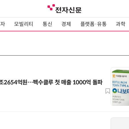
전자
모빌리티
통신
경제
플랫폼·유통
과학
1조2654억원…펙수클루 첫 매출 1000억 돌파