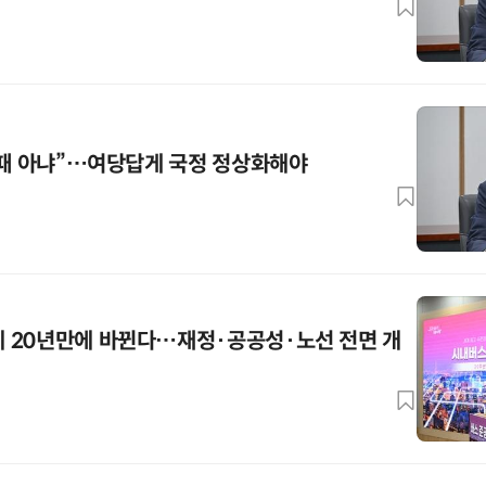
 때 아냐”…여당답게 국정 정상화해야
 20년만에 바뀐다…재정·공공성·노선 전면 개