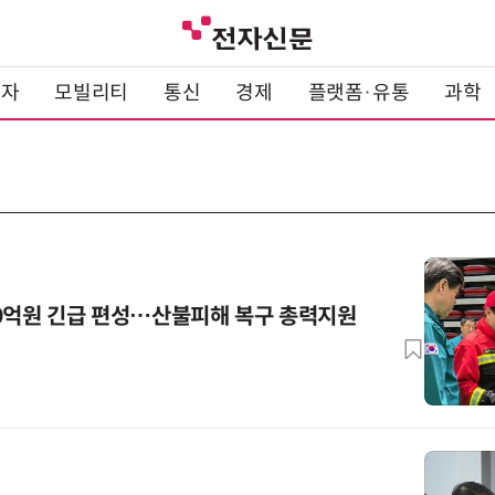
전자
모빌리티
통신
경제
플랫폼·유통
과학
50억원 긴급 편성…산불피해 복구 총력지원