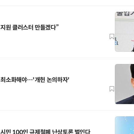
업 지원 클러스터 만들겠다”
 최소화해야…'개헌 논의하자'
 시민 100인 규제철폐 난상토론 벌인다