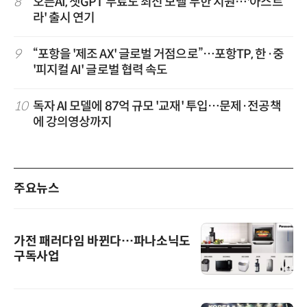
8
오픈AI, 챗GPT 무료도 최신 모델 무한 지원…'아스트
라' 출시 연기
9
“포항을 '제조 AX' 글로벌 거점으로”…포항TP, 한·중
'피지컬 AI' 글로벌 협력 속도
10
독자 AI 모델에 87억 규모 '교재' 투입…문제·전공책
에 강의영상까지
주요뉴스
가전 패러다임 바뀐다…파나소닉도
구독사업