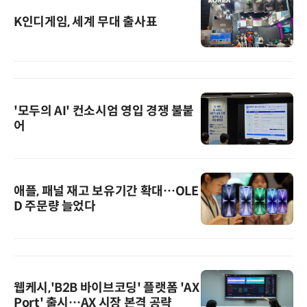
K인디게임, 세계 무대 출사표
'모두의 AI' 컨소시엄 영입 경쟁 불붙
어
애플, 패널 재고 보유기간 확대…OLE
D 주문량 늘었다
웹케시,'B2B 바이브코딩' 플랫폼 'AX
Port' 출시…AX 시장 본격 공략