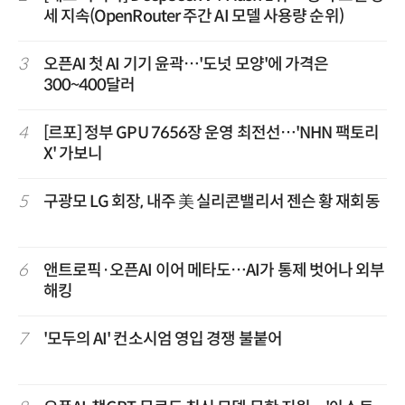
세 지속(OpenRouter 주간 AI 모델 사용량 순위)
3
오픈AI 첫 AI 기기 윤곽…'도넛 모양'에 가격은
300~400달러
4
[르포] 정부 GPU 7656장 운영 최전선…'NHN 팩토리
X' 가보니
5
구광모 LG 회장, 내주 美 실리콘밸리서 젠슨 황 재회동
6
앤트로픽·오픈AI 이어 메타도…AI가 통제 벗어나 외부
해킹
7
'모두의 AI' 컨소시엄 영입 경쟁 불붙어