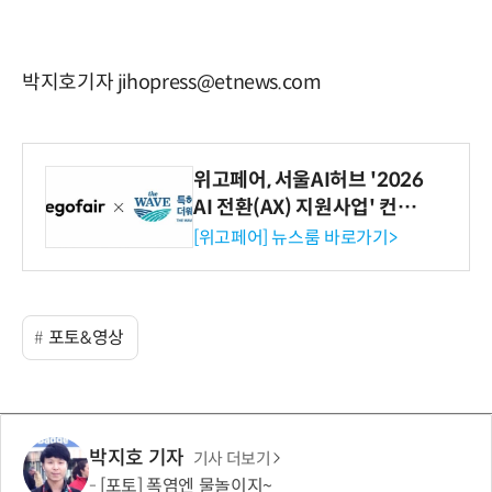
박지호기자 jihopress@etnews.com
위고페어, 서울AI허브 '2026
AI 전환(AX) 지원사업' 컨소
시엄 선정
[위고페어] 뉴스룸 바로가기>
포토&영상
박지호 기자
기사 더보기
[포토] 폭염엔 물놀이지~