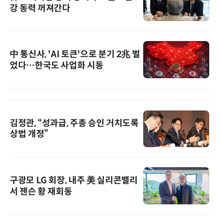
강 동력 꺼져간다
中 통신사, 'AI 토큰'으로 분기 2兆 벌
었다…한국도 사업화 시동
김정관, “성과급, 주총 승인 거치도록
상법 개정”
구광모 LG 회장, 내주 美 실리콘밸리
서 젠슨 황 재회동