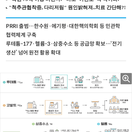
PRRI 출범…한수원·에기평·대한핵의학회 등 민관학
협력체계 구축
루테튬-177·헬륨-3·삼중수소 등 공급망 확보…‘전기
생산’ 넘어 원전 활용 확대