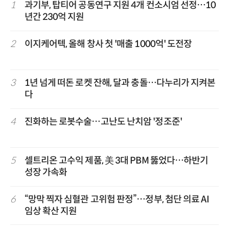
1
과기부, 탑티어 공동연구 지원 4개 컨소시엄 선정…10
년간 230억 지원
2
이지케어텍, 올해 창사 첫 '매출 1000억' 도전장
3
1년 넘게 떠돈 로켓 잔해, 달과 충돌…다누리가 지켜본
다
4
진화하는 로봇수술…고난도 난치암 '정조준'
5
셀트리온 고수익 제품, 美 3대 PBM 뚫었다…하반기
성장 가속화
6
“망막 찍자 심혈관 고위험 판정”…정부, 첨단 의료 AI
임상 확산 지원