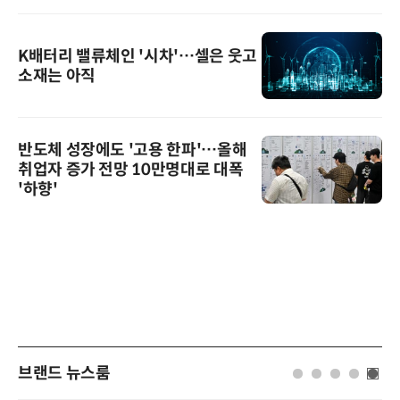
K배터리 밸류체인 '시차'…셀은 웃고
소재는 아직
반도체 성장에도 '고용 한파'…올해
취업자 증가 전망 10만명대로 대폭
'하향'
브랜드 뉴스룸