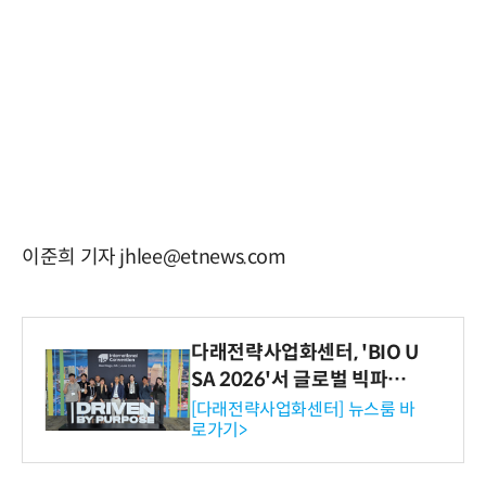
이준희 기자 jhlee@etnews.com
다래전략사업화센터, 'BIO U
SA 2026'서 글로벌 빅파마
와의 비즈니스 미팅 지원…K
[다래전략사업화센터] 뉴스룸 바
로가기>
-바이오 해외 진출 교두보 확
보