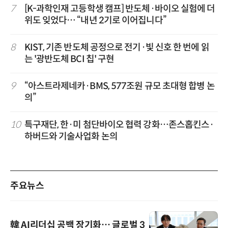
7
[K-과학인재 고등학생 캠프] 반도체·바이오 실험에 더
위도 잊었다… “내년 2기로 이어집니다”
8
KIST, 기존 반도체 공정으로 전기·빛 신호 한 번에 읽
는 '광반도체 BCI 칩' 구현
9
“아스트라제네카·BMS, 577조원 규모 초대형 합병 논
의”
10
특구재단, 한·미 첨단바이오 협력 강화…존스홉킨스·
하버드와 기술사업화 논의
주요뉴스
韓 AI리더십 공백 장기화… 글로벌 3