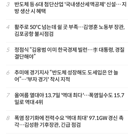
3
반도체 등 6대 첨단산업 '국내생산세액공제' 신설… 지
방 생산 시 혜택
4
활주로 50℃ 넘는데 쉴 곳 부족…김영훈 노동부 장관,
김포공항 불시점검
5
정점식 “김용범 이미 한국경제 빌런…李 대통령, 경질
결단해야”
6
추미애 경기지사 “반도체 성장해도 도세입은 안 늘
어”…'부자 경기' 착시 지적
7
올여름 열대야 13.7일 '역대 최다'…폭염일수도 15.7
일로 역대 4위
8
폭염 장기화에 전력수요 '역대 최대' 97.1GW 경신 촉
각…김성환 기후장관, 긴급 점검