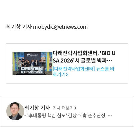
최기창 기자 mobydic@etnews.com
다래전략사업화센터, 'BIO U
SA 2026'서 글로벌 빅파마
와의 비즈니스 미팅 지원…K
[다래전략사업화센터] 뉴스룸 바
로가기>
-바이오 해외 진출 교두보 확
보
최기창 기자
기사 더보기
'李대통령 핵심 참모' 김상호 靑 춘추관장, 사직서 제출…수리 여부 미정