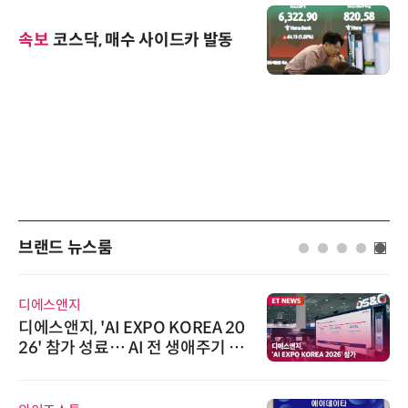
속보
코스닥, 매수 사이드카 발동
브랜드 뉴스룸
로옴세미컨덕터코리아
EXPO KOREA 20
로옴, 발진 출력 4배
 AI 전 생애주기 아
라헤르츠파 발진 디
루션 선봬