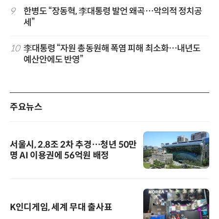
9
한병도 “장동혁, 李대통령 발언 왜곡…악의적 정치공
세”
10
李대통령 “자원 총동원해 폭염 피해 최소화…내년도
예산안에도 반영”
주요뉴스
서울시, 2.8조 2차 추경…청년 50만
명 AI 이용권에 56억원 배정
K인디게임, 세계 무대 출사표