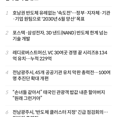
1
호남권 반도체 유례없는 '속도전'…정부·지자체·기관
·기업 원팀으로 '2030년 6월 양산' 목표
2
포스텍·삼성전자, 3D 낸드(NAND) 반도체 한계 넘는
기술 개발
3
레디로버스트머신, VC 30여곳 경쟁 끝 시리즈B 134
억 유치…누적 229억
4
전남광주시, 45개 공공기관 유치 막판 총력전…100여
명 추진단 확대 개편
5
“손녀들 같아서” 태국인 관광객 밥값 내준 할아버지
“원래 그런거야”
6
전남광주시, '반도체 클러스터 지정' 긴급 점검회의…