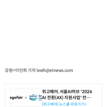
강원=이인희 기자 leeih@etnews.com
위고페어, 서울AI허브 '2026
AI 전환(AX) 지원사업' 컨소
시엄 선정
[위고페어] 뉴스룸 바로가기>