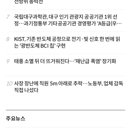
전방위 총력전
7
국립대구과학관, 대구 인기 관광지 공공기관 1위 선
정…과기정통부 기타공공기관 경영평가 'A등급(우수)'
겹경사
8
KIST, 기존 반도체 공정으로 전기·빛 신호 한 번에 읽
는 '광반도체 BCI 칩' 구현
9
태풍 소멸 뒤 더 뜨거워진다…'재난급 폭염' 장기화
10
사장 장난에 직원 5m 아래로 추락…노동부, 업체 감독
직접 나섰다
주요뉴스