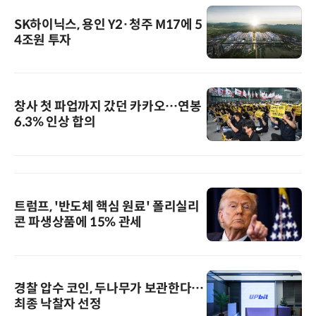
SK하이닉스, 용인 Y2·청주 M17에 5
4조원 투자
창사 첫 파업까지 갔던 카카오…연봉
6.3% 인상 합의
트럼프, '반도체 핵심 원료' 폴리실리
콘 파생상품에 15% 관세
경찰 압수 코인, 두나무가 보관한다…
최종 낙찰자 선정