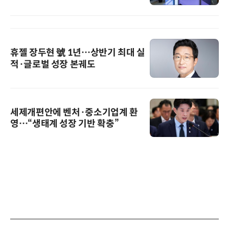
휴젤 장두현 號 1년…상반기 최대 실
적·글로벌 성장 본궤도
세제개편안에 벤처·중소기업계 환
영…“생태계 성장 기반 확충”