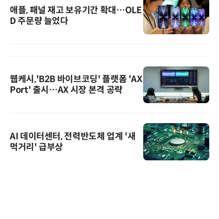
애플, 패널 재고 보유기간 확대…OLE
D 주문량 늘었다
웹케시,'B2B 바이브코딩' 플랫폼 'AX
Port' 출시…AX 시장 본격 공략
AI 데이터센터, 전력반도체 업계 '새
먹거리' 급부상