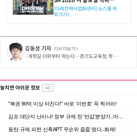
SA 2026'서 글로벌 빅파마
와의 비즈니스 미팅 지원…K
[다래전략사업화센터] 뉴스룸 바
로가기>
-바이오 해외 진출 교두보 확
보
김동성 기자
기사 더보기
개학길 더위부터 막는다…경기도교육청, 학교 폭염 대응 점검
놓치면 아쉬운 정보
AD