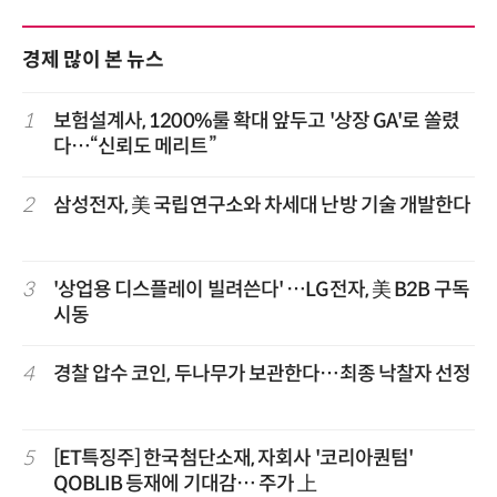
경제 많이 본 뉴스
1
보험설계사, 1200%룰 확대 앞두고 '상장 GA'로 쏠렸
다…“신뢰도 메리트”
2
삼성전자, 美 국립연구소와 차세대 난방 기술 개발한다
3
'상업용 디스플레이 빌려쓴다' …LG전자, 美 B2B 구독
시동
4
경찰 압수 코인, 두나무가 보관한다…최종 낙찰자 선정
5
[ET특징주] 한국첨단소재, 자회사 '코리아퀀텀'
QOBLIB 등재에 기대감… 주가 上