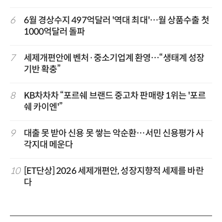
6
6월 경상수지 497억달러 '역대 최대'…월 상품수출 첫
1000억달러 돌파
7
세제개편안에 벤처·중소기업계 환영…“생태계 성장
기반 확충”
8
KB차차차 “포르쉐 브랜드 중고차 판매량 1위는 '포르
쉐 카이엔'”
9
대출 못 받아 신용 못 쌓는 악순환…서민 신용평가 사
각지대 메운다
10
[ET단상] 2026 세제개편안, 성장지향적 세제를 바란
다