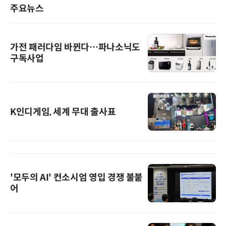
주요뉴스
가전 패러다임 바뀐다…파나소닉도
구독사업
K인디게임, 세계 무대 출사표
'모두의 AI' 컨소시엄 영입 경쟁 불붙
어