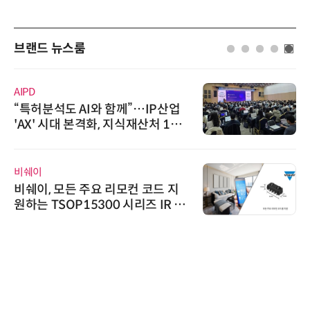
브랜드 뉴스룸
디에스앤지
디에스앤지, 'AI EXPO KOREA 20
26' 참가 성료… AI 전 생애주기 아
우르는 통합 솔루션 선봬
인아그룹
'자동화 산업의 새로운 가능성'…
인아그룹 전국 7개 도시 세미나 페
어 개최
에이블스토어
시놀로지, SK네트웍스서비스와 영
상 보안 카메라 국내 독점 판매 파
트너십 체결