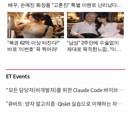
ET Events
"모든 담당자(비개발자)를 위한 Claude Code 바이브 코딩 2-day 부트캠프" 9월 16~17일 개최
“큐비트·양자 알고리즘·Qiskit 실습으로 이해하는 차세대 컴퓨팅” (8/28)