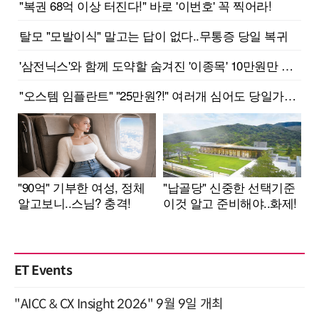
ET Events
"AICC & CX Insight 2026" 9월 9일 개최