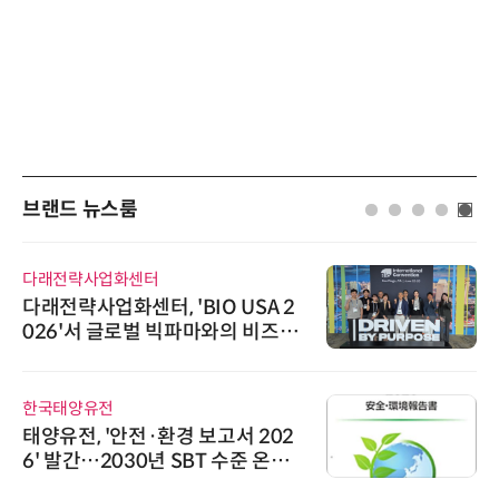
브랜드 뉴스룸
다래전략사업화센터
다래전략사업화센터, 'BIO USA 2
026'서 글로벌 빅파마와의 비즈니
스 미팅 지원…K-바이오 해외 진출
교두보 확보
한국태양유전
태양유전, '안전·환경 보고서 202
6' 발간…2030년 SBT 수준 온실
가스 감축 추진