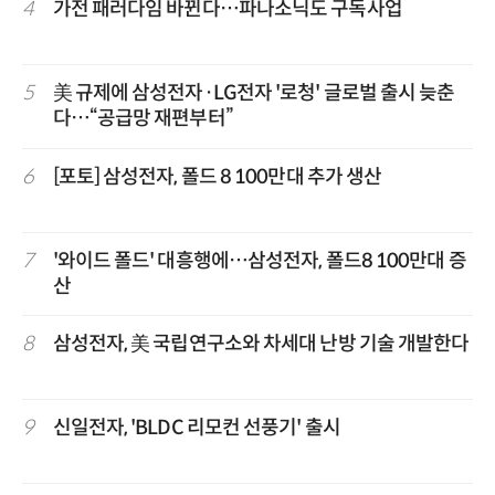
4
가전 패러다임 바뀐다…파나소닉도 구독사업
5
美 규제에 삼성전자·LG전자 '로청' 글로벌 출시 늦춘
다…“공급망 재편부터”
6
[포토] 삼성전자, 폴드 8 100만대 추가 생산
7
'와이드 폴드' 대흥행에…삼성전자, 폴드8 100만대 증
산
8
삼성전자, 美 국립연구소와 차세대 난방 기술 개발한다
9
신일전자, 'BLDC 리모컨 선풍기' 출시