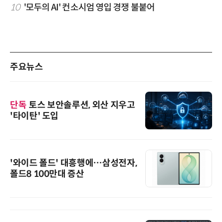
10
'모두의 AI' 컨소시엄 영입 경쟁 불붙어
주요뉴스
단독
토스 보안솔루션, 외산 지우고
'타이탄' 도입
'와이드 폴드' 대흥행에…삼성전자,
폴드8 100만대 증산