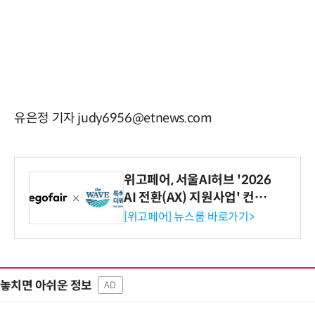
유은정 기자 judy6956@etnews.com
위고페어, 서울AI허브 '2026
AI 전환(AX) 지원사업' 컨소
시엄 선정
[위고페어] 뉴스룸 바로가기>
놓치면 아쉬운 정보
AD