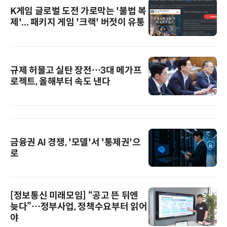
K게임 글로벌 도전 가로막는 '불법 복
제'... 패키지 게임 '크랙' 버젓이 유통
규제 허물고 실탄 장전…3대 메가프
로젝트, 올해부터 속도 낸다
금융권 AI 경쟁, '모델'서 '통제권'으
로
[정보통신 미래모임] “공고 뜬 뒤엔
늦다”…정부사업, 정책수요부터 읽어
야