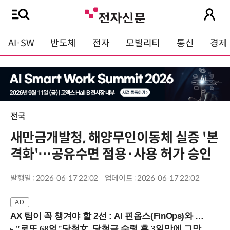
AI·SW
반도체
전자
모빌리티
통신
경제
전국
새만금개발청, 해양무인이동체 실증 '본
격화'…공유수면 점용·사용 허가 승인
발행일 : 2026-06-17 22:02
업데이트 : 2026-06-17 22:02
AX 팀이 꼭 챙겨야 할 2선 : AI 핀옵스(FinOps)와 토큰 거버넌스 (8/21 잠실역)