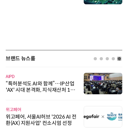
브랜드 뉴스룸
AIPD
“특허분석도 AI와 함께”…IP산업
'AX' 시대 본격화, 지식재산처 1호
AI IP데이터분석사 탄생
위고페어
위고페어, 서울AI허브 '2026 AI 전
환(AX) 지원사업' 컨소시엄 선정