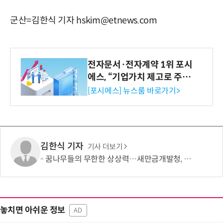
군산=김한식 기자 hskim@etnews.com
전자문서·전자계약 1위 포시
에스, “기업가치 제고로 주주
환원 강화” 계획 공시
[포시에스] 뉴스룸 바로가기>
김한식 기자
기사 더보기
꿈나무들의 무한한 상상력…새만금개발청, '2026 새만금 가족사랑 그림그리기 대회' 성료
놓치면 아쉬운 정보
AD