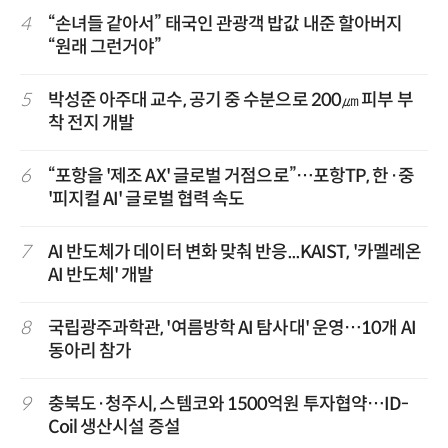
4
“손녀들 같아서” 태국인 관광객 밥값 내준 할아버지
“원래 그런거야”
5
박성준 아주대 교수, 공기 중 수분으로 200㎛ 피부 부
착 전지 개발
6
“포항을 '제조 AX' 글로벌 거점으로”…포항TP, 한·중
'피지컬 AI' 글로벌 협력 속도
7
AI 반도체가 데이터 변화 맞춰 반응...KAIST, '카멜레온
AI 반도체' 개발
8
국립광주과학관, '여름방학 AI 탐사대' 운영…10개 AI
동아리 참가
9
충북도·청주시, 스템코와 1500억원 투자협약…ID-
Coil 생산시설 증설