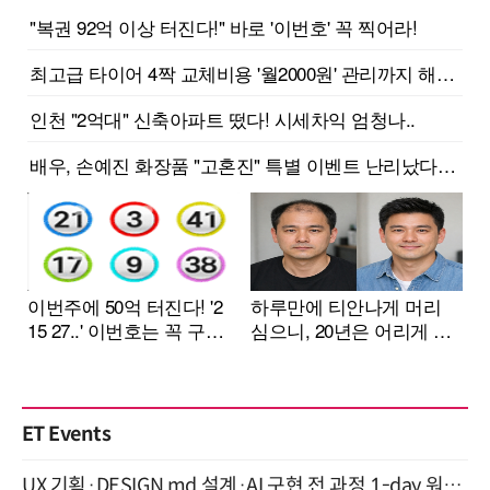
ET Events
UX 기획·DESIGN.md 설계·AI 구현 전 과정 1-day 워크숍 with Claude Code·Codex 9월 15일 개최