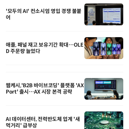
'모두의 AI' 컨소시엄 영입 경쟁 불붙
어
애플, 패널 재고 보유기간 확대…OLE
D 주문량 늘었다
웹케시,'B2B 바이브코딩' 플랫폼 'AX
Port' 출시…AX 시장 본격 공략
AI 데이터센터, 전력반도체 업계 '새
먹거리' 급부상