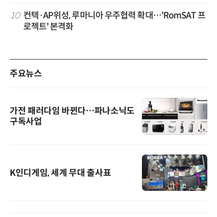
10
컨텍·AP위성, 루마니아 우주협력 확대…'RomSAT 프
로젝트' 본격화
주요뉴스
가전 패러다임 바뀐다…파나소닉도
구독사업
K인디게임, 세계 무대 출사표