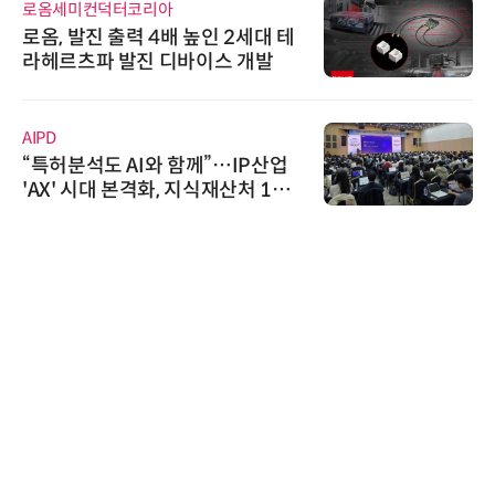
로옴세미컨덕터코리아
로옴, 발진 출력 4배 높인 2세대 테
라헤르츠파 발진 디바이스 개발
AIPD
“특허분석도 AI와 함께”…IP산업
'AX' 시대 본격화, 지식재산처 1호
AI IP데이터분석사 탄생