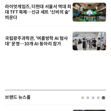
라이엇게임즈, 더현대 서울서 역대 최
대 TFT 축제…신규 세트 '신비의 숲'
띄운다
국립광주과학관, '여름방학 AI 탐사
대' 운영…10개 AI 동아리 참가
브랜드 뉴스룸