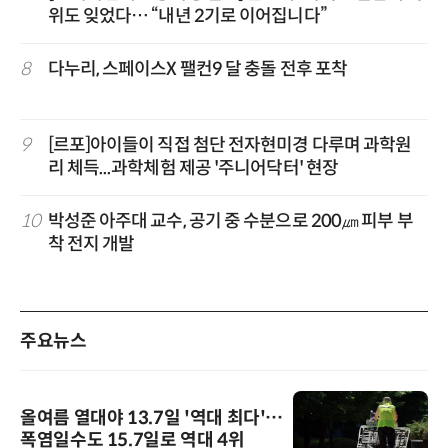
위도 잊었다… “내년 2기로 이어집니다”
8
다누리, 스페이스X 팰컨9 달 충돌 전후 포착
9
[르포]아이들이 직접 첨단 전자현미경 다루며 과학원
리 체득...과학체험 제공 '주니어닥터' 현장
10
박성준 아주대 교수, 공기 중 수분으로 200㎛ 피부 부
착 전지 개발
주요뉴스
올여름 열대야 13.7일 '역대 최다'…
폭염일수도 15.7일로 역대 4위