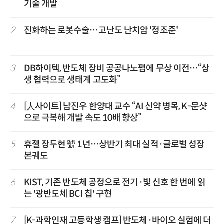
기술 개발
2
진화하는 로봇수술…고난도 난치암 '정조준'
3
DB하이텍, 반도체 장비 공공나노팹에 무상 이전…“상
생 협력으로 생태계 고도화”
4
[人사이트] 남진우 한양대 교수 “AI 신약 병목, K-문샷
으로 극복해 개발 속도 10배 향상”
5
휴젤 장두현 號 1년…상반기 최대 실적·글로벌 성장
본궤도
6
KIST, 기존 반도체 공정으로 전기·빛 신호 한 번에 읽
는 '광반도체 BCI 칩' 구현
7
[K-과학인재 고등학생 캠프] 반도체·바이오 실험에 더