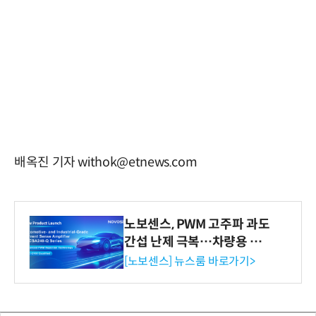
배옥진 기자 withok@etnews.com
노보센스, PWM 고주파 과도
간섭 난제 극복…차량용 전
류 감지 증폭기
[노보센스] 뉴스룸 바로가기>