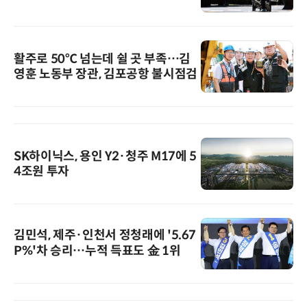
활주로 50℃ 넘는데 쉴 곳 부족…김
영훈 노동부 장관, 김포공항 불시점검
SK하이닉스, 용인 Y2·청주 M17에 5
4조원 투자
김민석, 제주·인천서 정청래에 '5.67
P%'차 승리…누적 득표도 金 1위