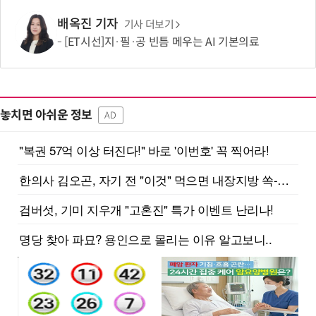
배옥진 기자
기사 더보기
[ET시선]지·필·공 빈틈 메우는 AI 기본의료
놓치면 아쉬운 정보
AD