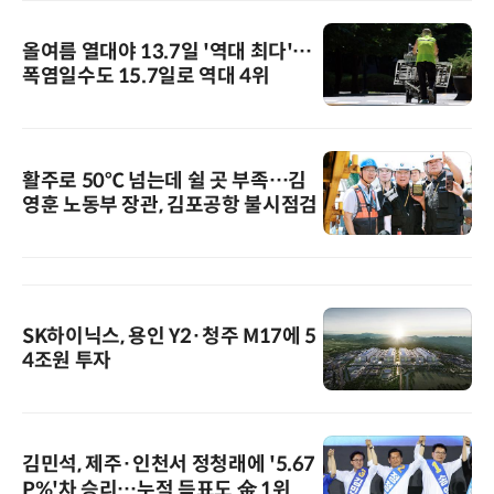
올여름 열대야 13.7일 '역대 최다'…
폭염일수도 15.7일로 역대 4위
활주로 50℃ 넘는데 쉴 곳 부족…김
영훈 노동부 장관, 김포공항 불시점검
SK하이닉스, 용인 Y2·청주 M17에 5
4조원 투자
김민석, 제주·인천서 정청래에 '5.67
P%'차 승리…누적 득표도 金 1위