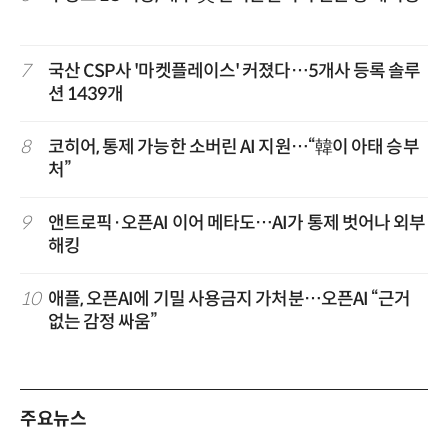
7
국산 CSP사 '마켓플레이스' 커졌다…5개사 등록 솔루
션 1439개
8
코히어, 통제 가능한 소버린 AI 지원…“韓이 아태 승부
처”
9
앤트로픽·오픈AI 이어 메타도…AI가 통제 벗어나 외부
해킹
10
애플, 오픈AI에 기밀 사용금지 가처분…오픈AI “근거
없는 감정 싸움”
주요뉴스