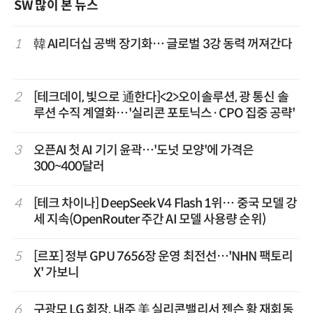
SW 많이 본 뉴스
1
韓 AI리더십 공백 장기화… 글로벌 3강 동력 꺼져간다
2
[테크데이, 빛으로 通한다]<2>오이솔루션, 광 통신 솔
루션 수직 계열화…'실리콘 포토닉스·CPO 집중 공략'
3
오픈AI 첫 AI 기기 윤곽…'도넛 모양'에 가격은
300~400달러
4
[테크 차이나] DeepSeek V4 Flash 1위… 중국 모델 강
세 지속(OpenRouter 주간 AI 모델 사용량 순위)
5
[르포] 정부 GPU 7656장 운영 최전선…'NHN 팩토리
X' 가보니
6
구광모 LG 회장, 내주 美 실리콘밸리서 젠슨 황 재회동