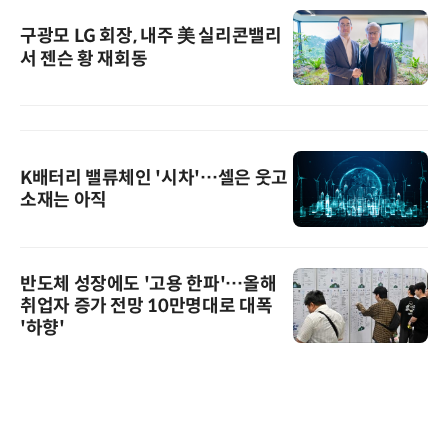
구광모 LG 회장, 내주 美 실리콘밸리
서 젠슨 황 재회동
K배터리 밸류체인 '시차'…셀은 웃고
소재는 아직
반도체 성장에도 '고용 한파'…올해
취업자 증가 전망 10만명대로 대폭
'하향'