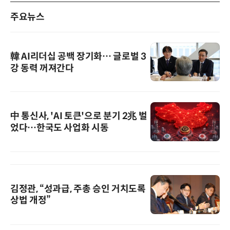
주요뉴스
韓 AI리더십 공백 장기화… 글로벌 3
강 동력 꺼져간다
中 통신사, 'AI 토큰'으로 분기 2兆 벌
었다…한국도 사업화 시동
김정관, “성과급, 주총 승인 거치도록
상법 개정”