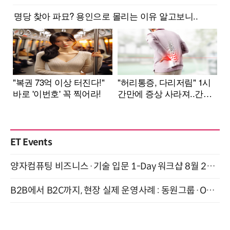
ET Events
양자컴퓨팅 비즈니스·기술 입문 1-Day 워크샵 8월 28일 개최
B2B에서 B2C까지, 현장 실제 운영사례 : 동원그룹·OCI·다이닝브랜즈그룹·당근 (8/27)