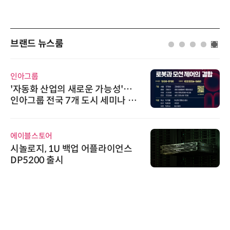
브랜드 뉴스룸
인아그룹
'자동화 산업의 새로운 가능성'…
인아그룹 전국 7개 도시 세미나 페
어 개최
에이블스토어
시놀로지, 1U 백업 어플라이언스
DP5200 출시