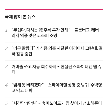
국제 많이 본 뉴스
1
“무섭다, 다시는 韓 주식 투자 안해”…블룸버그, 레버
리지 역풍 맞은 코스피 조명
2
“너무 말랐다” 거식증 의혹 시달린 아리아나 그란데, 결
국 활동 중단
3
거미줄 쏘고 자동 회수까지…현실판 스파이더맨 웹 슈
터
4
“냄새 못 버티겠다”…스파이더맨 상영 중 방귀 '수백명
코 막고 대피'
5
“시간당 4만원”…휴머노이드가 집 찾아가 청소해준다