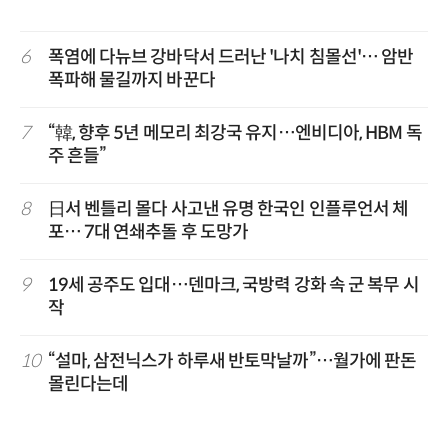
6
폭염에 다뉴브 강바닥서 드러난 '나치 침몰선'… 암반
폭파해 물길까지 바꾼다
7
“韓, 향후 5년 메모리 최강국 유지…엔비디아, HBM 독
주 흔들”
8
日서 벤틀리 몰다 사고낸 유명 한국인 인플루언서 체
포… 7대 연쇄추돌 후 도망가
9
19세 공주도 입대…덴마크, 국방력 강화 속 군 복무 시
작
10
“설마, 삼전닉스가 하루새 반토막날까”…월가에 판돈
몰린다는데