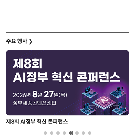
주요 행사
❯
제8회 AI정부 혁신 콘퍼런스