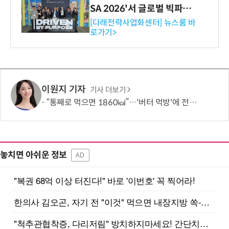
SA 2026'서 글로벌 빅파마
와의 비즈니스 미팅 지원…K
[다래전략사업화센터] 뉴스룸 바
로가기>
-바이오 해외 진출 교두보 확
보
이원지 기자
기사 더보기
“통째로 먹으면 1860㎉”…'버터 먹방'에 전문가가 경고한 이유
놓치면 아쉬운 정보
AD