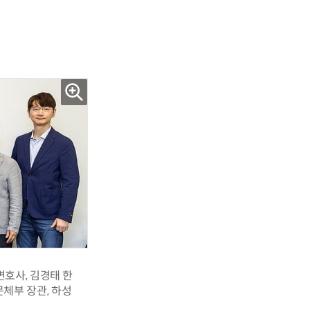
호사, 김경태 한
체부 장관, 하성