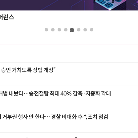
콘퍼런스
총 승인 거치도록 상법 개정”
 해법 내놨다…송전철탑 최대 40% 감축·지중화 확대
 거부권 행사 안 한다… 경찰 비대화 후속조치 점검