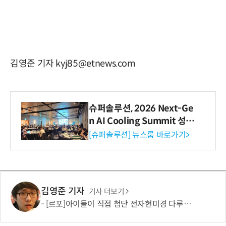
김영준 기자 kyj85@etnews.com
슈퍼솔루션, 2026 Next-Ge
n AI Cooling Summit 성황
리 성료
[슈퍼솔루션] 뉴스룸 바로가기>
김영준 기자
기사 더보기
[르포]아이들이 직접 첨단 전자현미경 다루며 과학원리 체득...과학체험 제공 '주니어닥터' 현장