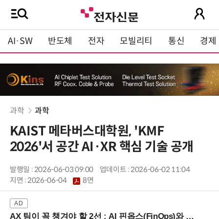
AI·SW
반도체
전자
모빌리티
통신
경제
과학
과학
KAIST 메타버스대학원, 'KMF
2026'서 공간 AI·XR 핵심 기술 공개
발행일 : 2026-06-03 09:00
업데이트 : 2026-06-02 11:04
지면 :
2026-06-04
8면
AX 팀이 꼭 챙겨야 할 2선 : AI 핀옵스(FinOps)와 토큰 거버넌스 (8/21 잠실역)