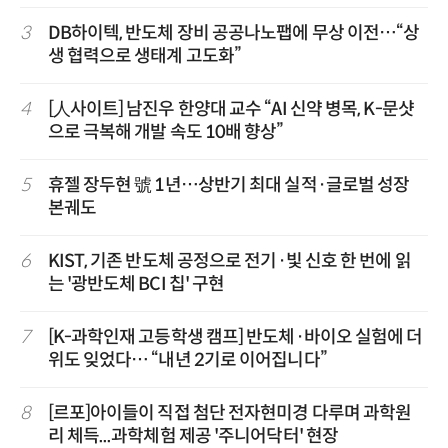
3
DB하이텍, 반도체 장비 공공나노팹에 무상 이전…“상
생 협력으로 생태계 고도화”
4
[人사이트] 남진우 한양대 교수 “AI 신약 병목, K-문샷
으로 극복해 개발 속도 10배 향상”
5
휴젤 장두현 號 1년…상반기 최대 실적·글로벌 성장
본궤도
6
KIST, 기존 반도체 공정으로 전기·빛 신호 한 번에 읽
는 '광반도체 BCI 칩' 구현
7
[K-과학인재 고등학생 캠프] 반도체·바이오 실험에 더
위도 잊었다… “내년 2기로 이어집니다”
8
[르포]아이들이 직접 첨단 전자현미경 다루며 과학원
리 체득...과학체험 제공 '주니어닥터' 현장