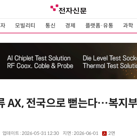
전자
모빌리티
통신
경제
플랫폼·유통
과학
 AX, 전국으로 뻗는다…복지부,
업데이트 : 2026-05-31 12:30
지면 :
2026-06-01
2면