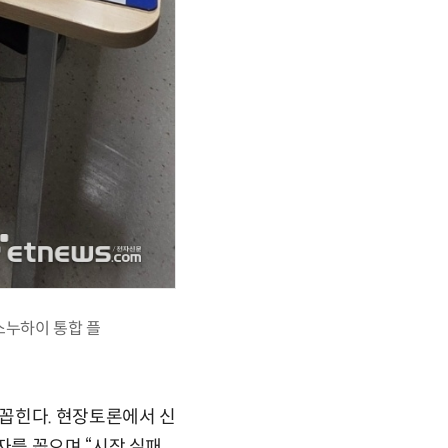
스누하이 통합 플
꼽힌다. 현장토론에서 신
를 꼽으며 “시장 실패