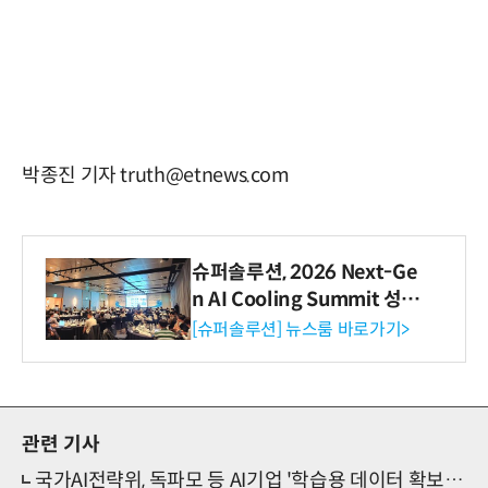
박종진 기자 truth@etnews.com
슈퍼솔루션, 2026 Next-Ge
n AI Cooling Summit 성황
리 성료
[슈퍼솔루션] 뉴스룸 바로가기>
관련 기사
국가AI전략위, 독파모 등 AI기업 '학습용 데이터 확보' 지원