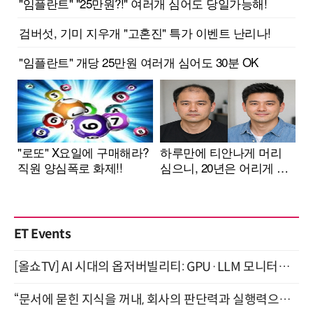
ET Events
[올쇼TV] AI 시대의 옵저버빌리티: GPU·LLM 모니터링부터 AI 기반 장애 대응까지 (8/11 생방송)
“문서에 묻힌 지식을 꺼내, 회사의 판단력과 실행력으로 바꾸다” (8/20)