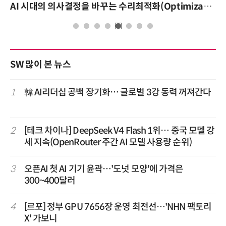
AI 시대의 의사결정을 바꾸는 수리최적화(Optimization): 실제 산업 적용 사례와 활용 전략
SW 많이 본 뉴스
1
韓 AI리더십 공백 장기화… 글로벌 3강 동력 꺼져간다
2
[테크 차이나] DeepSeek V4 Flash 1위… 중국 모델 강
세 지속(OpenRouter 주간 AI 모델 사용량 순위)
3
오픈AI 첫 AI 기기 윤곽…'도넛 모양'에 가격은
300~400달러
4
[르포] 정부 GPU 7656장 운영 최전선…'NHN 팩토리
X' 가보니