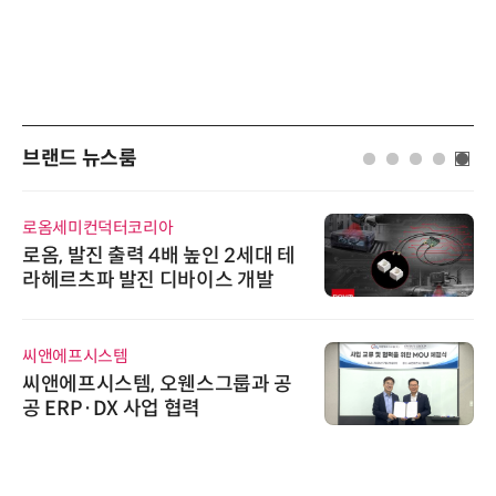
브랜드 뉴스룸
로옴세미컨덕터코리아
로옴, 발진 출력 4배 높인 2세대 테
라헤르츠파 발진 디바이스 개발
씨앤에프시스템
씨앤에프시스템, 오웬스그룹과 공
공 ERP·DX 사업 협력