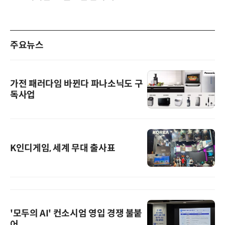
주요뉴스
가전 패러다임 바뀐다 파나소닉도 구
독사업
K인디게임, 세계 무대 출사표
'모두의 AI' 컨소시엄 영입 경쟁 불붙
어