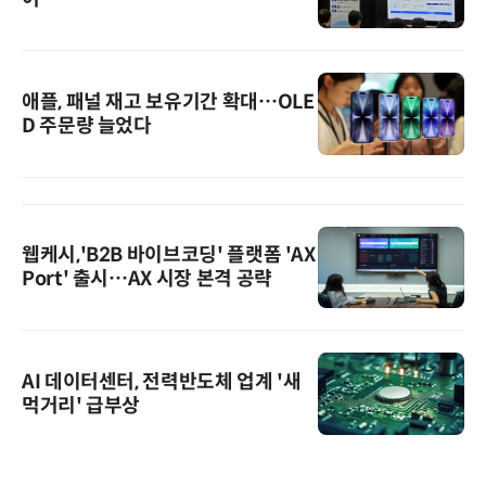
애플, 패널 재고 보유기간 확대…OLE
D 주문량 늘었다
웹케시,'B2B 바이브코딩' 플랫폼 'AX
Port' 출시…AX 시장 본격 공략
AI 데이터센터, 전력반도체 업계 '새
먹거리' 급부상