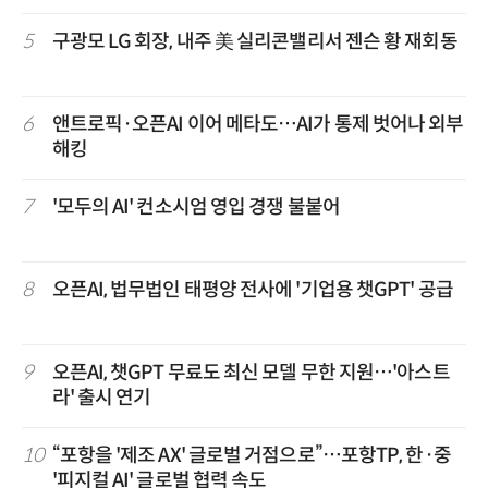
5
구광모 LG 회장, 내주 美 실리콘밸리서 젠슨 황 재회동
6
앤트로픽·오픈AI 이어 메타도…AI가 통제 벗어나 외부
해킹
7
'모두의 AI' 컨소시엄 영입 경쟁 불붙어
8
오픈AI, 법무법인 태평양 전사에 '기업용 챗GPT' 공급
9
오픈AI, 챗GPT 무료도 최신 모델 무한 지원…'아스트
라' 출시 연기
10
“포항을 '제조 AX' 글로벌 거점으로”…포항TP, 한·중
'피지컬 AI' 글로벌 협력 속도