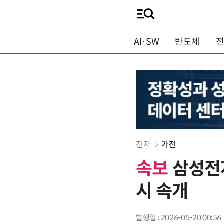
AI·SW
반도체
전자
가전
속보
삼성전자
시 속개
발행일 : 2026-05-20 00:56