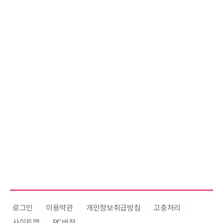
흥원
정
로그인
이용약관
개인정보취급방침
고충처리
사이트맵
PC버전