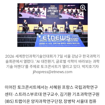
2026 세계한인과학기술인대회가 7일 서울 강남구 한국과학기
술회관에서 열렸다. 'AI 대전환기, 글로벌 석학이 바라보는 과학
기술 어젠다'를 주제로 토크콘서트가 열리고 있다. 박지호기자
jihopress@etnews.com
이어진 토크콘서트에서는 서혜원
프랑스 국립과학연구
센터·
스트라스부르대 연구교수, 김기환
기초과학연구원
(IBS)
트랩이온 양자과학연구단장, 장병탁 서울대 컴퓨