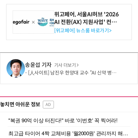
위고페어, 서울AI허브 '2026
AI 전환(AX) 지원사업' 컨소
시엄 선정
[위고페어] 뉴스룸 바로가기>
송윤섭 기자
기사 더보기
[人사이트] 남진우 한양대 교수 “AI 신약 병목, K-문샷으로 극복해 개발 속도 10배 향상”
놓치면 아쉬운 정보
AD