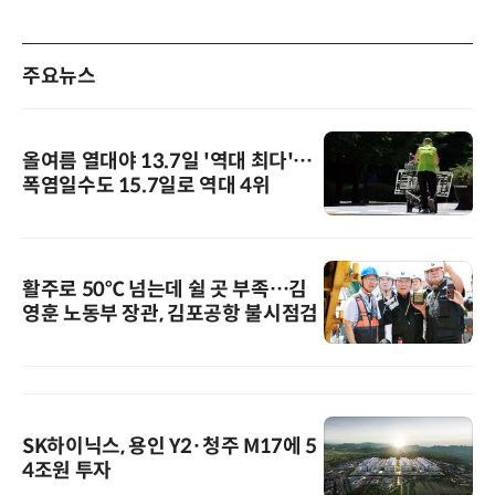
주요뉴스
올여름 열대야 13.7일 '역대 최다'…
폭염일수도 15.7일로 역대 4위
활주로 50℃ 넘는데 쉴 곳 부족…김
영훈 노동부 장관, 김포공항 불시점검
SK하이닉스, 용인 Y2·청주 M17에 5
4조원 투자