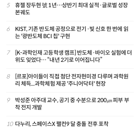
5
휴젤 장두현 號 1년…상반기 최대 실적·글로벌 성장
본궤도
6
KIST, 기존 반도체 공정으로 전기·빛 신호 한 번에 읽
는 '광반도체 BCI 칩' 구현
7
[K-과학인재 고등학생 캠프] 반도체·바이오 실험에 더
위도 잊었다… “내년 2기로 이어집니다”
8
[르포]아이들이 직접 첨단 전자현미경 다루며 과학원
리 체득...과학체험 제공 '주니어닥터' 현장
9
박성준 아주대 교수, 공기 중 수분으로 200㎛ 피부 부
착 전지 개발
10
다누리, 스페이스X 팰컨9 달 충돌 전후 포착