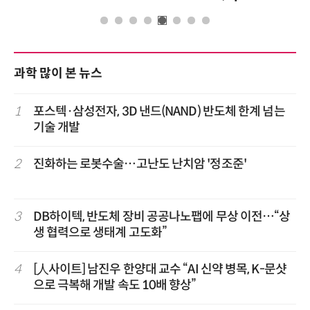
과학 많이 본 뉴스
1
포스텍·삼성전자, 3D 낸드(NAND) 반도체 한계 넘는
기술 개발
2
진화하는 로봇수술…고난도 난치암 '정조준'
3
DB하이텍, 반도체 장비 공공나노팹에 무상 이전…“상
생 협력으로 생태계 고도화”
4
[人사이트] 남진우 한양대 교수 “AI 신약 병목, K-문샷
으로 극복해 개발 속도 10배 향상”