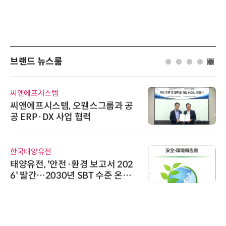
브랜드 뉴스룸
씨앤에프시스템
AIP
씨앤에프시스템, 오웬스그룹과 공
“특
공 ERP·DX 사업 협력
'A
AI
한국태양유전
노보
태양유전, '안전·환경 보고서 202
노보
6' 발간…2030년 SBT 수준 온실
난제
가스 감축 추진
기
시큐
시