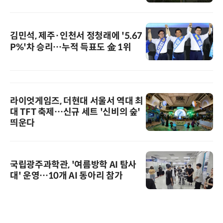
김민석, 제주·인천서 정청래에 '5.67
P%'차 승리…누적 득표도 金 1위
라이엇게임즈, 더현대 서울서 역대 최
대 TFT 축제…신규 세트 '신비의 숲'
띄운다
국립광주과학관, '여름방학 AI 탐사
대' 운영…10개 AI 동아리 참가