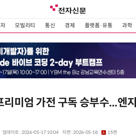
전자
모빌리티
통신
경제
플랫폼·유통
과학
프리미엄 가전 구독 승부수...엔
업데이트 : 2026-05-17 10:04
지면 :
2026-05-18
15면