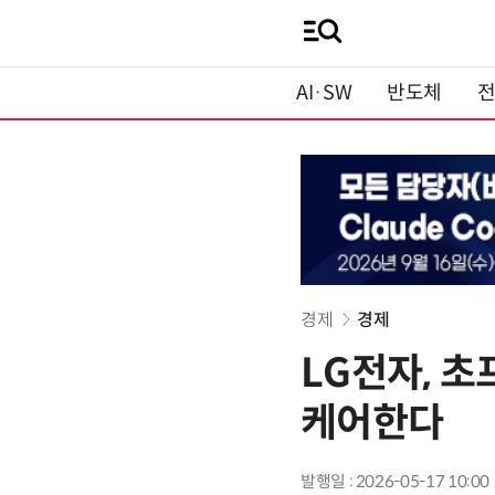
AI·SW
반도체
경제
경제
LG전자, 초
케어한다
발행일 : 2026-05-17 10:00