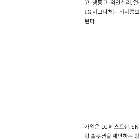
고·냉동고·와인셀러, 얼
LG 시그니처는 워시콤보
된다.
가입은 LG 베스트샵, 
형 솔루션을 제안하는 방