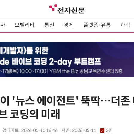
전자
모빌리티
통신
경제
플랫폼·유통
과학
없이 '뉴스 에이전트' 뚝딱…더존
브 코딩의 미래
업데이트 : 2026-05-10 16:46
지면 :
2026-05-11
3면