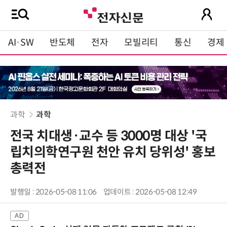
AI·SW
반도체
전자
모빌리티
통신
경제
과학
과학
전국 치대생·교수 등 3000명 대상 '국
립치의학연구원 천안 유치 당위성' 홍보
총력전
발행일 : 2026-05-08 11:06
업데이트 : 2026-05-08 12:49