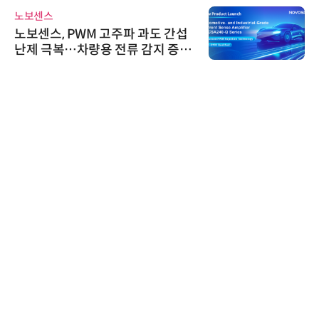
노보센스
노보센스, PWM 고주파 과도 간섭
난제 극복…차량용 전류 감지 증폭
기