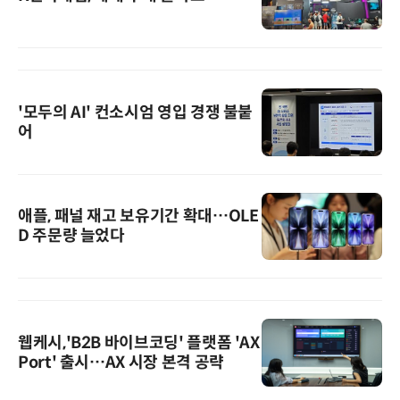
'모두의 AI' 컨소시엄 영입 경쟁 불붙
어
애플, 패널 재고 보유기간 확대…OLE
D 주문량 늘었다
웹케시,'B2B 바이브코딩' 플랫폼 'AX
Port' 출시…AX 시장 본격 공략