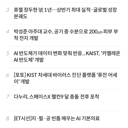
3
휴젤 장두현 號 1년…상반기 최대 실적·글로벌 성장
본궤도
4
박성준 아주대 교수, 공기 중 수분으로 200㎛ 피부 부
착 전지 개발
5
AI 반도체가 데이터 변화 맞춰 반응...KAIST, '카멜레온
AI 반도체' 개발
6
[포토] KIST 차세대 바이러스 진단 플랫폼 '퓨전 어세
이' 개발
7
다누리, 스페이스X 팰컨9 달 충돌 전후 포착
8
[ET시선]지·필·공 빈틈 메우는 AI 기본의료