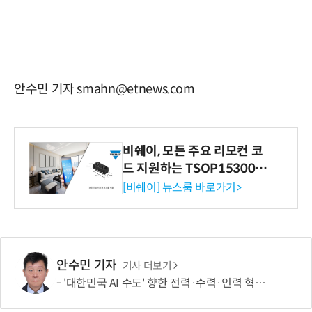
안수민 기자 smahn@etnews.com
비쉐이, 모든 주요 리모컨 코
드 지원하는 TSOP15300 시
리즈 IR 수신기 출시
[비쉐이] 뉴스룸 바로가기>
안수민 기자
기사 더보기
'대한민국 AI 수도' 향한 전력·수력·인력 혁신 시동…'충남 3력 혁신 TF 회의 첫 개최