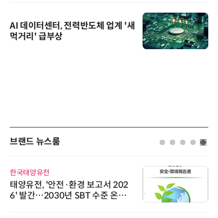
AI 데이터센터, 전력반도체 업계 '새
먹거리' 급부상
브랜드 뉴스룸
한국태양유전
태양유전, '안전·환경 보고서 202
6' 발간…2030년 SBT 수준 온실
가스 감축 추진