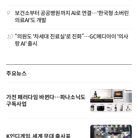
9
보건소부터 공공병원까지 AI로 연결…'한국형 소버린
의료AI'도 개발
10
“의원도 '차세대 진료실'로 진화”…GC메디아이 '의사
랑 AI' 출시
주요뉴스
가전 패러다임 바뀐다…파나소닉도
구독사업
K인디게임, 세계 무대 출사표