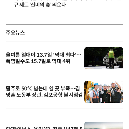
규 세트 '신비의 숲' 띄운다
주요뉴스
올여름 열대야 13.7일 '역대 최다'…
폭염일수도 15.7일로 역대 4위
활주로 50℃ 넘는데 쉴 곳 부족…김
영훈 노동부 장관, 김포공항 불시점검