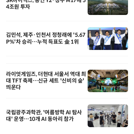
SK하이닉스, 용인 Y2·청주 M17에 5
4조원 투자
김민석, 제주·인천서 정청래에 '5.67
P%'차 승리…누적 득표도 金 1위
라이엇게임즈, 더현대 서울서 역대 최
대 TFT 축제…신규 세트 '신비의 숲'
띄운다
국립광주과학관, '여름방학 AI 탐사
대' 운영…10개 AI 동아리 참가