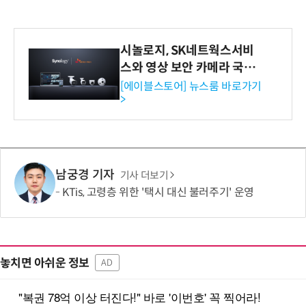
시놀로지, SK네트웍스서비
스와 영상 보안 카메라 국내
독점 판매 파트너십 체결
[에이블스토어] 뉴스룸 바로가기
>
남궁경 기자
기사 더보기
KTis, 고령층 위한 '택시 대신 불러주기' 운영
놓치면 아쉬운 정보
AD