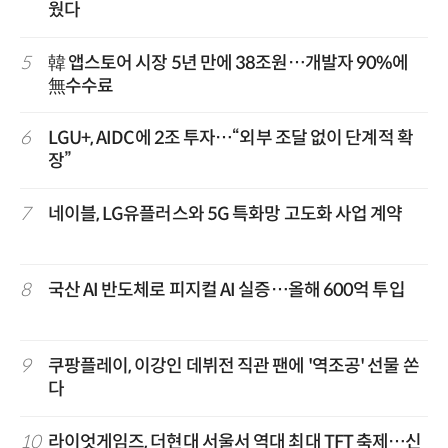
웠다
5
韓 앱스토어 시장 5년 만에 38조원…개발자 90%에
無수수료
6
LGU+, AIDC에 2조 투자…“외부 조달 없이 단계적 확
장”
7
네이블, LG유플러스와 5G 특화망 고도화 사업 계약
8
국산 AI 반도체로 피지컬 AI 실증…올해 600억 투입
9
쿠팡플레이, 이강인 데뷔전 직관 팬에 '역조공' 선물 쏜
다
10
라이엇게임즈, 더현대 서울서 역대 최대 TFT 축제…신