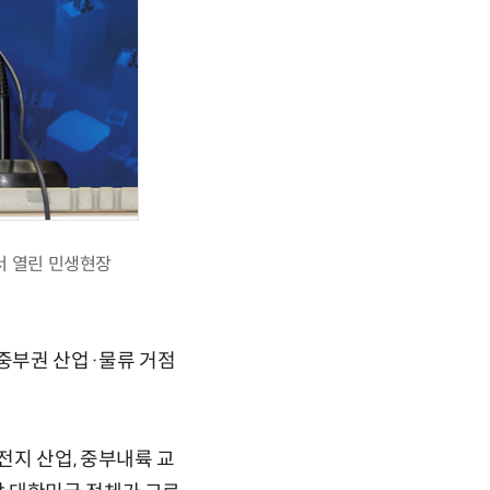
서 열린 민생현장
중부권 산업·물류 거점
전지 산업, 중부내륙 교