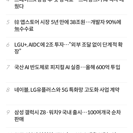
웠다
5
韓 앱스토어 시장 5년 만에 38조원…개발자 90%에
無수수료
6
LGU+, AIDC에 2조 투자…“외부 조달 없이 단계적 확
장”
7
국산 AI 반도체로 피지컬 AI 실증…올해 600억 투입
8
네이블, LG유플러스와 5G 특화망 고도화 사업 계약
9
삼성 갤럭시 Z8·워치9 국내 출시…100여개국 순차
판매