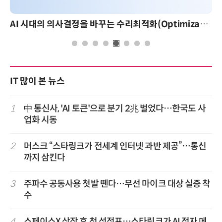
AI 시대의 의사결정을 바꾸는 수리최적화(Optimization): 실제 산업 적용 사례와 활용 전략
AI
IT 많이 본 뉴스
1
中 통신사, 'AI 토큰'으로 분기 2兆 벌었다…한국도 사
업화 시동
2
머스크 “스타링크가 전세계 인터넷 과반 제공”…통신
까지 삼킨다
3
주파수 공동사용 첫발 뗀다…무선 마이크 대상 실증 착
수
4
스페이스X 상장 후 첫 성적표…스타링크가 AI 적자 메