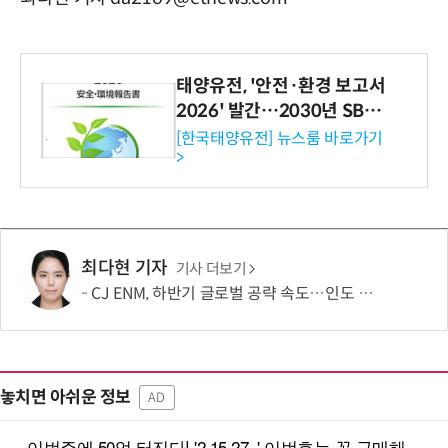
태양유전, '안전·환경 보고서
2026' 발간…2030년 SBT
수준 온실가스 감축 추진
[한국태양유전] 뉴스룸 바로가기
>
최다현 기자
기사 더보기
CJ ENM, 하반기 글로벌 공략 속도…인도 등 신규 시장 개척
놓치면 아쉬운 정보
AD