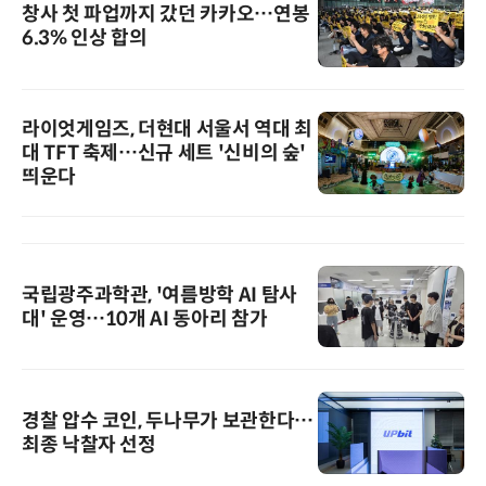
창사 첫 파업까지 갔던 카카오…연봉
6.3% 인상 합의
라이엇게임즈, 더현대 서울서 역대 최
대 TFT 축제…신규 세트 '신비의 숲'
띄운다
국립광주과학관, '여름방학 AI 탐사
대' 운영…10개 AI 동아리 참가
경찰 압수 코인, 두나무가 보관한다…
최종 낙찰자 선정