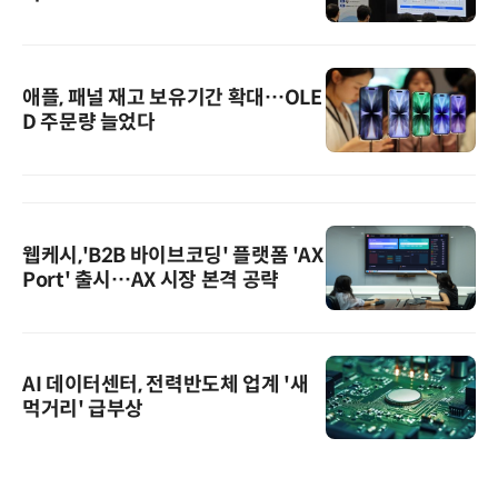
애플, 패널 재고 보유기간 확대…OLE
D 주문량 늘었다
웹케시,'B2B 바이브코딩' 플랫폼 'AX
Port' 출시…AX 시장 본격 공략
AI 데이터센터, 전력반도체 업계 '새
먹거리' 급부상