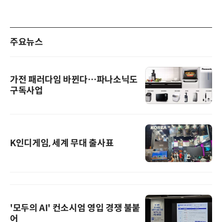
주요뉴스
가전 패러다임 바뀐다…파나소닉도
구독사업
K인디게임, 세계 무대 출사표
'모두의 AI' 컨소시엄 영입 경쟁 불붙
어