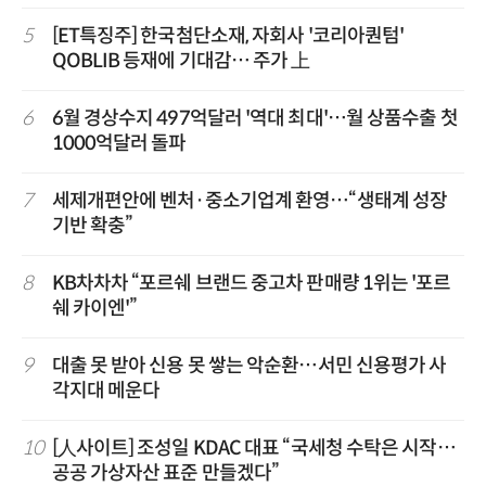
5
[ET특징주] 한국첨단소재, 자회사 '코리아퀀텀'
QOBLIB 등재에 기대감… 주가 上
6
6월 경상수지 497억달러 '역대 최대'…월 상품수출 첫
1000억달러 돌파
7
세제개편안에 벤처·중소기업계 환영…“생태계 성장
기반 확충”
8
KB차차차 “포르쉐 브랜드 중고차 판매량 1위는 '포르
쉐 카이엔'”
9
대출 못 받아 신용 못 쌓는 악순환…서민 신용평가 사
각지대 메운다
10
[人사이트] 조성일 KDAC 대표 “국세청 수탁은 시작…
공공 가상자산 표준 만들겠다”