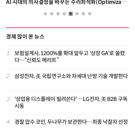
AI 시대의 의사결정을 바꾸는 수리최적화(Optimization): 실제 산업 적용 사례와 활용 전략
경제 많이 본 뉴스
1
보험설계사, 1200%룰 확대 앞두고 '상장 GA'로 쏠렸
다…“신뢰도 메리트”
2
삼성전자, 美 국립연구소와 차세대 난방 기술 개발한다
3
'상업용 디스플레이 빌려쓴다' …LG전자, 美 B2B 구독
시동
4
경찰 압수 코인, 두나무가 보관한다…최종 낙찰자 선정