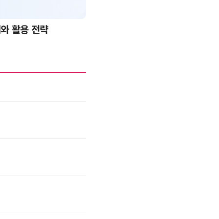
례와 활용 전략
AI 핀옵스 실전 세미나: 폭증하는