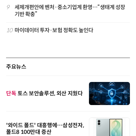
9
세제개편안에 벤처·중소기업계 환영…“생태계 성장
기반 확충”
10
마이데이터 투자·보험 정확도 높인다
주요뉴스
단독
토스 보안솔루션, 외산 지웠다
'와이드 폴드' 대흥행에…삼성전자,
폴드8 100만대 증산