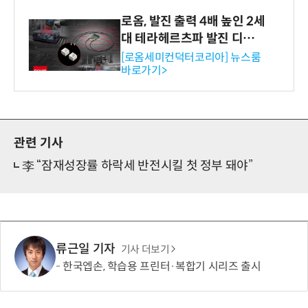
로옴, 발진 출력 4배 높인 2세
대 테라헤르츠파 발진 디바이
스 개발
[로옴세미컨덕터코리아] 뉴스룸
바로가기>
관련 기사
李 “잠재성장률 하락세 반전시킬 첫 정부 돼야”
류근일 기자
기사 더보기
한국엡손, 학습용 프린터·복합기 시리즈 출시