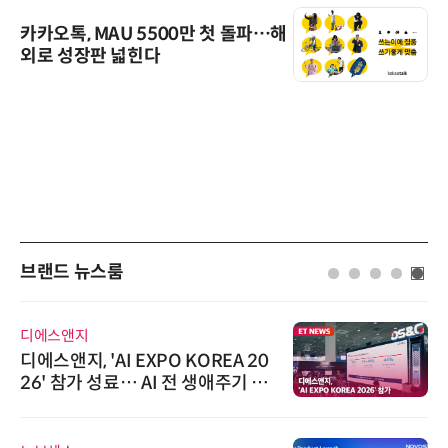
카카오톡, MAU 5500만 첫 돌파…해
외로 성장판 넓힌다
브랜드 뉴스룸
에이블스토어
'AI EXPO KOREA 20
시놀로지, S
성료… AI 전 생애주기 아
상 보안 카메
합 솔루션 선봬
트너십 체결