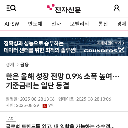
AI·SW
반도체
전자
모빌리티
통신
경제
경제
금융
한은 올해 성장 전망 0.9% 소폭 높여…
기준금리는 일단 동결
발행일 : 2025-08-28 13:06
업데이트 : 2025-08-28 13:06
지면 :
2025-08-29
9면
글로벌 트렌드를 읽고, 내 역할을 가늠하는 소수정예 실습 워크숍 (8/28 신논현역)