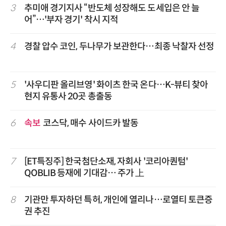
3
추미애 경기지사 “반도체 성장해도 도세입은 안 늘
어”…'부자 경기' 착시 지적
4
경찰 압수 코인, 두나무가 보관한다…최종 낙찰자 선정
5
'사우디판 올리브영' 화이츠 한국 온다…K-뷰티 찾아
현지 유통사 20곳 총출동
6
속보
코스닥, 매수 사이드카 발동
7
[ET특징주] 한국첨단소재, 자회사 '코리아퀀텀'
QOBLIB 등재에 기대감… 주가 上
8
기관만 투자하던 특허, 개인에 열리나…로열티 토큰증
권 추진