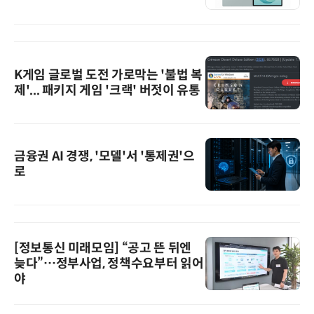
K게임 글로벌 도전 가로막는 '불법 복
제'... 패키지 게임 '크랙' 버젓이 유통
금융권 AI 경쟁, '모델'서 '통제권'으
로
[정보통신 미래모임] “공고 뜬 뒤엔
늦다”…정부사업, 정책수요부터 읽어
야