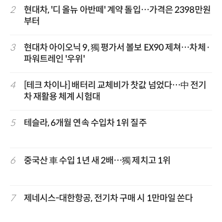
2
현대차, '디 올뉴 아반떼' 계약 돌입…가격은 2398만원
부터
3
현대차 아이오닉 9, 獨 평가서 볼보 EX90 제쳐…차체·
파워트레인 '우위'
4
[테크 차이나] 배터리 교체비가 찻값 넘었다…中 전기
차 재활용 체계 시험대
5
테슬라, 6개월 연속 수입차 1위 질주
6
중국산 車 수입 1년 새 2배…獨 제치고 1위
7
제네시스-대한항공, 전기차 구매 시 1만마일 쏜다