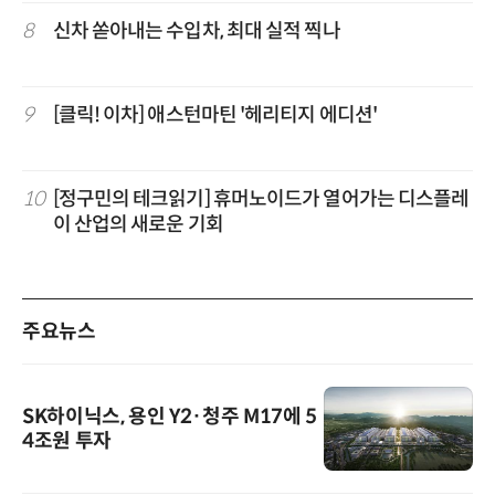
8
신차 쏟아내는 수입차, 최대 실적 찍나
9
[클릭! 이차] 애스턴마틴 '헤리티지 에디션'
10
[정구민의 테크읽기] 휴머노이드가 열어가는 디스플레
이 산업의 새로운 기회
주요뉴스
SK하이닉스, 용인 Y2·청주 M17에 5
4조원 투자