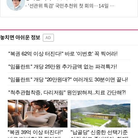
'선관위 특검' 국민추천위 첫 회의…14일 최종 후보 2인 선출
놓치면 아쉬운 정보
AD