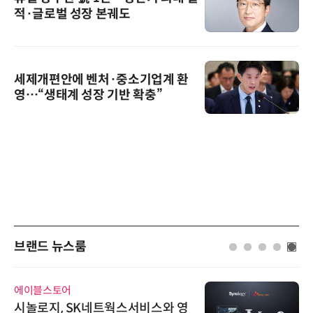
적·글로벌 성장 본궤도
세제개편안에 벤처·중소기업계 환
영…“생태계 성장 기반 확충”
브랜드 뉴스룸
에이블스토어
시놀로지, SK네트웍스서비스와 영