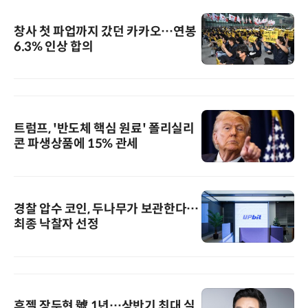
창사 첫 파업까지 갔던 카카오…연봉
6.3% 인상 합의
트럼프, '반도체 핵심 원료' 폴리실리
콘 파생상품에 15% 관세
경찰 압수 코인, 두나무가 보관한다…
최종 낙찰자 선정
휴젤 장두현 號 1년…상반기 최대 실