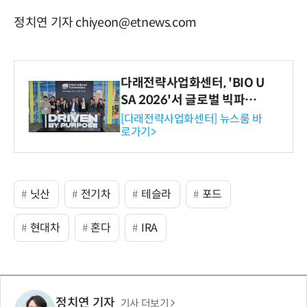
정치연 기자 chiyeon@etnews.com
다래전략사업화센터, 'BIO U
SA 2026'서 글로벌 빅파마
와의 비즈니스 미팅 지원…K
[다래전략사업화센터] 뉴스룸 바
로가기>
-바이오 해외 진출 교두보 확
보
닛산
전기차
테슬라
포드
현대차
혼다
IRA
정치연 기자
기사 더보기