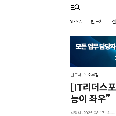
AI·SW
반도체
반도체
소부장
[IT리더스포럼
능이 좌우”
발행일 : 2025-06-17 14:44