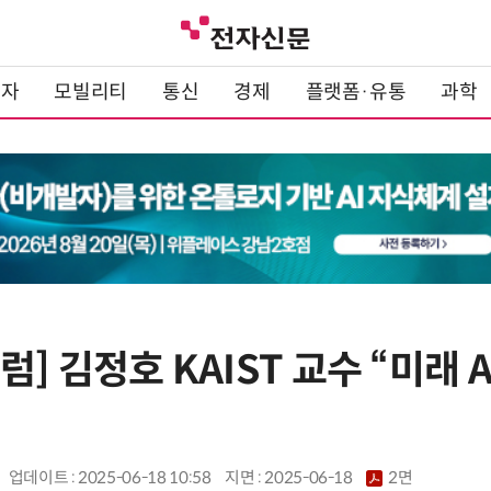
전자
모빌리티
통신
경제
플랫폼·유통
과학
] 김정호 KAIST 교수 “미래 AI
업데이트 : 2025-06-18 10:58
지면 :
2025-06-18
2면