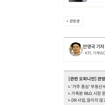
관망경
안영국 기자
KTC 기계IS
[관련 오피니언]
관
'거주 중심' 부동산
가축분 R&D, 시장
DR 사업, 끊이지 