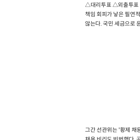
△대리투표 △외출투표 
책임 회피가 낳은 필연적
않는다. 국민 세금으로 
그간 선관위는 '황제 채
채용 비리도 빈번했다. 