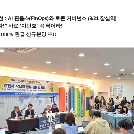
 : AI 핀옵스(FinOps)와 토큰 거버넌스 (8/21 잠실역)