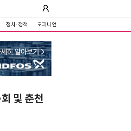
정치·정책
오피니언
회 및 춘천