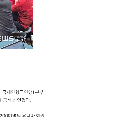
A·국제인형극연맹) 본부
 공식 선언했다.
 200여명의 유니마 회원