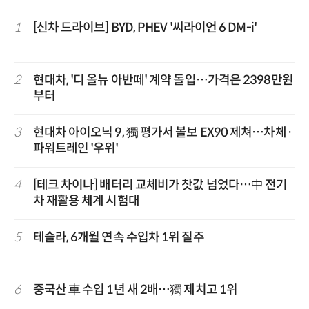
1
[신차 드라이브] BYD, PHEV '씨라이언 6 DM-i'
2
현대차, '디 올뉴 아반떼' 계약 돌입…가격은 2398만원
부터
3
현대차 아이오닉 9, 獨 평가서 볼보 EX90 제쳐…차체·
파워트레인 '우위'
4
[테크 차이나] 배터리 교체비가 찻값 넘었다…中 전기
차 재활용 체계 시험대
5
테슬라, 6개월 연속 수입차 1위 질주
6
중국산 車 수입 1년 새 2배…獨 제치고 1위