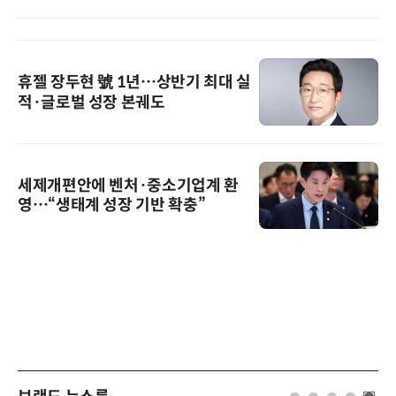
휴젤 장두현 號 1년…상반기 최대 실
적·글로벌 성장 본궤도
세제개편안에 벤처·중소기업계 환
영…“생태계 성장 기반 확충”