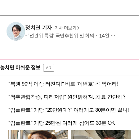
정치연 기자
기사 더보기
'선관위 특검' 국민추천위 첫 회의…14일 최종 후보 2인 선출
놓치면 아쉬운 정보
AD