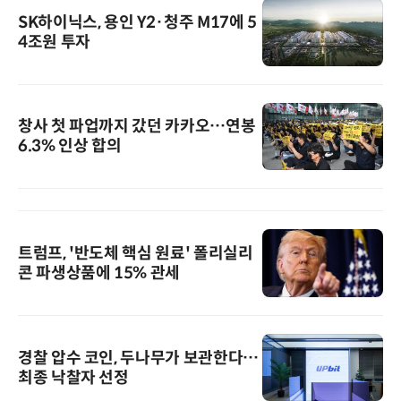
SK하이닉스, 용인 Y2·청주 M17에 5
4조원 투자
창사 첫 파업까지 갔던 카카오…연봉
6.3% 인상 합의
트럼프, '반도체 핵심 원료' 폴리실리
콘 파생상품에 15% 관세
경찰 압수 코인, 두나무가 보관한다…
최종 낙찰자 선정