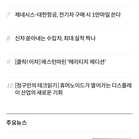
7
제네시스-대한항공, 전기차 구매 시 1만마일 쏜다
8
신차 쏟아내는 수입차, 최대 실적 찍나
9
[클릭! 이차] 애스턴마틴 '헤리티지 에디션'
10
[정구민의 테크읽기] 휴머노이드가 열어가는 디스플레
이 산업의 새로운 기회
주요뉴스