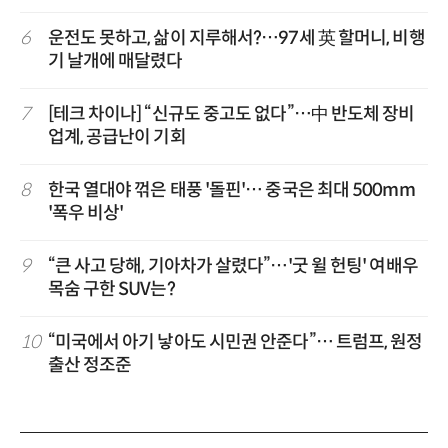
6
운전도 못하고, 삶이 지루해서?…97세 英 할머니, 비행
기 날개에 매달렸다
7
[테크 차이나] “신규도 중고도 없다”…中 반도체 장비
업계, 공급난이 기회
8
한국 열대야 꺾은 태풍 '돌핀'… 중국은 최대 500mm
'폭우 비상'
9
“큰 사고 당해, 기아차가 살렸다”…'굿 윌 헌팅' 여배우
목숨 구한 SUV는?
10
“미국에서 아기 낳아도 시민권 안준다”… 트럼프, 원정
출산 정조준