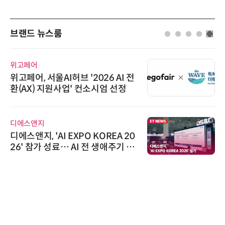
브랜드 뉴스룸
위고페어
위고페어, 서울AI허브 '2026 AI 전
환(AX) 지원사업' 컨소시엄 선정
디에스앤지
디에스앤지, 'AI EXPO KOREA 20
26' 참가 성료… AI 전 생애주기 아
우르는 통합 솔루션 선봬