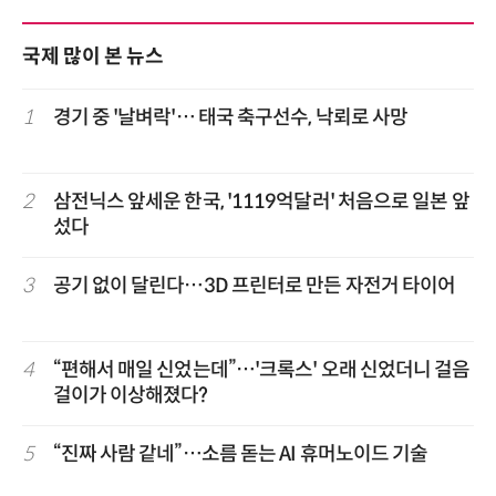
국제 많이 본 뉴스
1
경기 중 '날벼락'… 태국 축구선수, 낙뢰로 사망
2
삼전닉스 앞세운 한국, '1119억달러' 처음으로 일본 앞
섰다
3
공기 없이 달린다…3D 프린터로 만든 자전거 타이어
4
“편해서 매일 신었는데”…'크록스' 오래 신었더니 걸음
걸이가 이상해졌다?
5
“진짜 사람 같네”…소름 돋는 AI 휴머노이드 기술