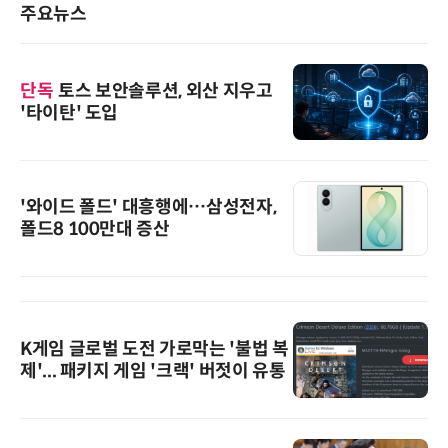
주요뉴스
단독
토스 보안솔루션, 외산 지우고
'타이탄' 도입
'와이드 폴드' 대흥행에…삼성전자,
폴드8 100만대 증산
K게임 글로벌 도전 가로막는 '불법 복
제'... 패키지 게임 '크랙' 버젓이 유통