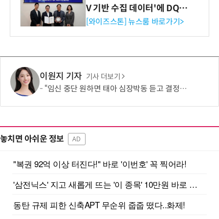
V 기반 수집 데이터'에 DQ인
증 최고 등급 수여
[와이즈스톤] 뉴스룸 바로가기>
이원지 기자
기사 더보기
“임신 중단 원하면 태아 심장박동 듣고 결정해라”…칠레 임신중단법안 찬반 논쟁
놓치면 아쉬운 정보
AD