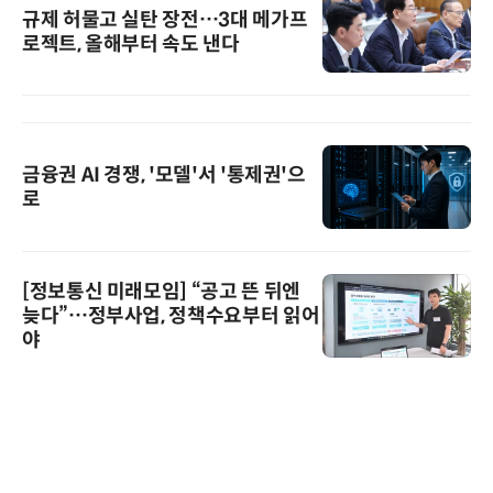
규제 허물고 실탄 장전…3대 메가프
로젝트, 올해부터 속도 낸다
금융권 AI 경쟁, '모델'서 '통제권'으
로
[정보통신 미래모임] “공고 뜬 뒤엔
늦다”…정부사업, 정책수요부터 읽어
야