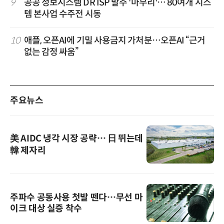
9
공공 정보시스템 DR ISP 발주 '마무리'… 80여개 시스
템 본사업 수주전 시동
10
애플, 오픈AI에 기밀 사용금지 가처분…오픈AI “근거
없는 감정 싸움”
주요뉴스
美 AIDC 냉각 시장 공략… 日 뛰는데
韓 제자리
주파수 공동사용 첫발 뗀다…무선 마
이크 대상 실증 착수