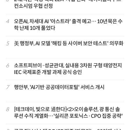
컨소시엄 우협 선정
4
오픈AI, 차세대 AI '아스트라' 출격 예고… 10년묵은 수
학 난제 10개 풀었다
5
美 행정부, AI 모델 '해킹 등 사이버 보안 테스트' 의무화
6
소프트피브이·성균관대, 실내용 3차원 구형 태양전지
IEC 국제표준 개발 과제 공식 승인
7
행안부, 'AI기반 공공데이터포털' 서비스 개시
8
[테크데이, 빛으로 通한다]<2>오이솔루션, 광 통신 솔
루션 수직 계열화…'실리콘 포토닉스·CPO 집중 공략'