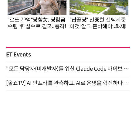
ET Events
"모든 담당자(비개발자)를 위한 Claude Code 바이브 코딩 2-day 부트캠프" 9월 16~17일 개최
[올쇼TV] AI 인프라를 관측하고, AI로 운영을 혁신하다 (8월 11일 생방송)