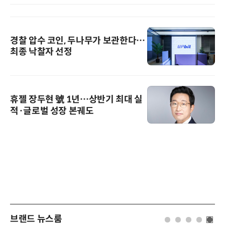
경찰 압수 코인, 두나무가 보관한다…
최종 낙찰자 선정
휴젤 장두현 號 1년…상반기 최대 실
적·글로벌 성장 본궤도
브랜드 뉴스룸