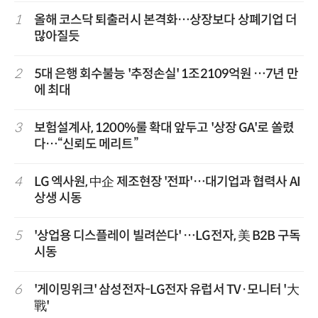
1
올해 코스닥 퇴출러시 본격화…상장보다 상폐기업 더
많아질듯
2
5대 은행 회수불능 '추정손실' 1조2109억원 …7년 만
에 최대
3
보험설계사, 1200%룰 확대 앞두고 '상장 GA'로 쏠렸
다…“신뢰도 메리트”
4
LG 엑사원, 中企 제조현장 '전파'…대기업과 협력사 AI
상생 시동
5
'상업용 디스플레이 빌려쓴다' …LG전자, 美 B2B 구독
시동
6
'게이밍위크' 삼성전자-LG전자 유럽서 TV·모니터 '大
戰'