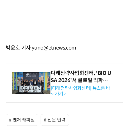
박윤호 기자 yuno@etnews.com
다래전략사업화센터, 'BIO U
SA 2026'서 글로벌 빅파마
와의 비즈니스 미팅 지원…K
[다래전략사업화센터] 뉴스룸 바
로가기>
-바이오 해외 진출 교두보 확
보
벤처 캐피털
전문 인력