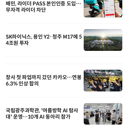
배민, 라이더 PASS 본인인증 도입…
무자격 라이더 차단
SK하이닉스, 용인 Y2·청주 M17에 5
4조원 투자
창사 첫 파업까지 갔던 카카오…연봉
6.3% 인상 합의
국립광주과학관, '여름방학 AI 탐사
대' 운영…10개 AI 동아리 참가