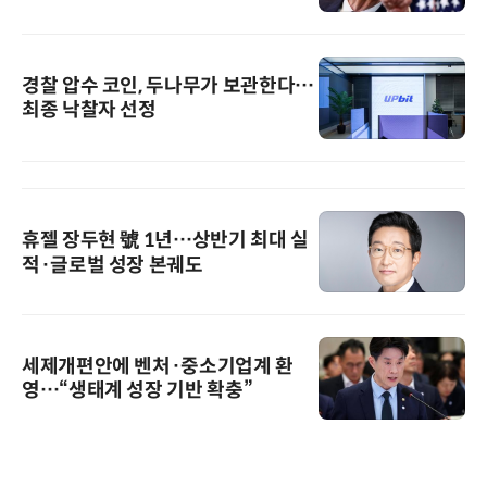
경찰 압수 코인, 두나무가 보관한다…
최종 낙찰자 선정
휴젤 장두현 號 1년…상반기 최대 실
적·글로벌 성장 본궤도
세제개편안에 벤처·중소기업계 환
영…“생태계 성장 기반 확충”