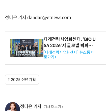
정다은 기자 dandan@etnews.com
다래전략사업화센터, 'BIO U
SA 2026'서 글로벌 빅파마
와의 비즈니스 미팅 지원…K
[다래전략사업화센터] 뉴스룸 바
로가기>
-바이오 해외 진출 교두보 확
보
2025 신년기획
정다은 기자
기사 더보기