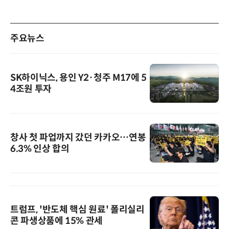
주요뉴스
SK하이닉스, 용인 Y2·청주 M17에 5
4조원 투자
창사 첫 파업까지 갔던 카카오…연봉
6.3% 인상 합의
트럼프, '반도체 핵심 원료' 폴리실리
콘 파생상품에 15% 관세