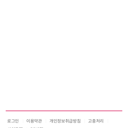
디에스앤지, 'AI EXPO KOREA 20
26' 참가 성료… AI 전 생애주기 아
우르는 통합 솔루션 선봬
로그인
이용약관
개인정보취급방침
고충처리