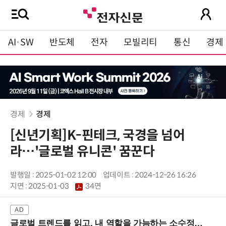
AI·SW
반도체
전자
모빌리티
통신
경제
경제
경제
[신년기획]K-핀테크, 국경을 넘어
라…'글로벌 유니콘' 꿈꾼다
발행일 : 2025-01-02 12:00
업데이트 : 2024-12-26 16:26
지면 :
2025-01-03
34면
글로벌 트렌드를 읽고, 내 역할을 가늠하는 소수정예 실습 워크숍 (8/28 신논현역)