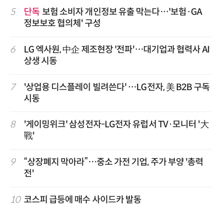
5
단독
보험 소비자 개인정보 유출 막는다…'보험·GA
정보보호 협의체' 구성
6
LG 엑사원, 中企 제조현장 '전파'…대기업과 협력사 AI
상생 시동
7
'상업용 디스플레이 빌려쓴다' …LG전자, 美 B2B 구독
시동
8
'게이밍위크' 삼성전자-LG전자 유럽서 TV·모니터 '大
戰'
9
“상장폐지 막아라”…중소 가전 기업, 주가 부양 '총력
전'
10
코스피 급등에 매수 사이드카 발동