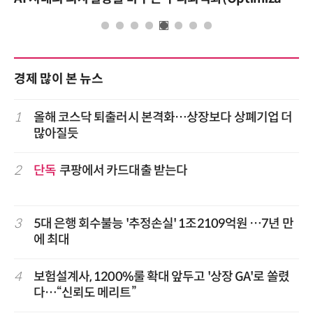
경제 많이 본 뉴스
1
올해 코스닥 퇴출러시 본격화…상장보다 상폐기업 더
많아질듯
2
단독
쿠팡에서 카드대출 받는다
3
5대 은행 회수불능 '추정손실' 1조2109억원 …7년 만
에 최대
4
보험설계사, 1200%룰 확대 앞두고 '상장 GA'로 쏠렸
다…“신뢰도 메리트”