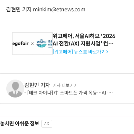
김현민 기자 minkim@etnews.com
위고페어, 서울AI허브 '2026
AI 전환(AX) 지원사업' 컨소
시엄 선정
[위고페어] 뉴스룸 바로가기>
김현민 기자
기사 더보기
[테크 차이나] 中 스마트폰 가격 폭등…AI·5G로 모바일 산업 패러다임 전환 모색
놓치면 아쉬운 정보
AD