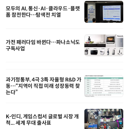
모두의 AI, 통신·AI·클라우드·플랫
폼 참전한다…탐색전 치열
가전 패러다임 바뀐다…파나소닉도
구독사업
과기정통부, 4극 3특 자율형 R&D 가
동…“지역이 직접 미래 성장동력 찾
는다”
K-인디, 게임스컴서 글로벌 시장 개
척... 세계 무대 출사표