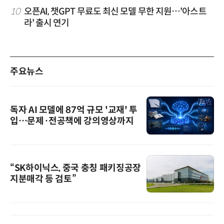
10
오픈AI, 챗GPT 무료도 최신 모델 무한 지원…'아스트
라' 출시 연기
주요뉴스
독자 AI 모델에 87억 규모 '교재' 투
입…문제·전공책에 강의영상까지
“SK하이닉스, 중국 충칭 패키징공장
지분매각 등 검토”