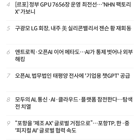
4
[르포] 정부 GPU 7656장 운영 최전선…'NHN 팩토리
X' 가보니
5
구광모 LG 회장, 내주 美 실리콘밸리서 젠슨 황 재회동
6
앤트로픽·오픈AI 이어 메타도…AI가 통제 벗어나 외부
해킹
7
오픈AI, 법무법인 태평양 전사에 '기업용 챗GPT' 공급
8
모두의 AI, 통신·AI·클라우드·플랫폼 참전한다…탐색
전 치열
9
“포항을 '제조 AX' 글로벌 거점으로”…포항TP, 한·중
'피지컬 AI' 글로벌 협력 속도