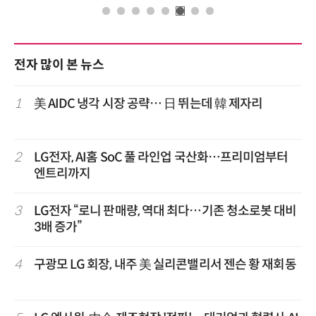
전자 많이 본 뉴스
1
美 AIDC 냉각 시장 공략… 日 뛰는데 韓 제자리
2
LG전자, AI홈 SoC 풀 라인업 국산화…프리미엄부터
엔트리까지
3
LG전자 “로니 판매량, 역대 최다…기존 청소로봇 대비
3배 증가”
4
구광모 LG 회장, 내주 美 실리콘밸리서 젠슨 황 재회동