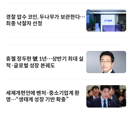
경찰 압수 코인, 두나무가 보관한다…
최종 낙찰자 선정
휴젤 장두현 號 1년…상반기 최대 실
적·글로벌 성장 본궤도
세제개편안에 벤처·중소기업계 환
영…“생태계 성장 기반 확충”