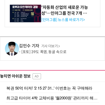
'자동화 산업의 새로운 가능
성'…인아그룹 전국 7개 도
시 세미나 페어 개최
[인아그룹] 뉴스룸 바로가기>
김민수 기자
기사 더보기
[포토] 39도 폭염, 동굴 속으로
놓치면 아쉬운 정보
AD