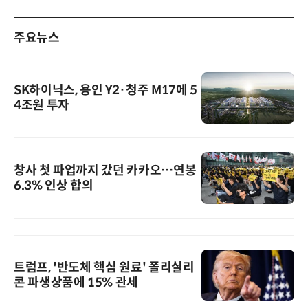
주요뉴스
SK하이닉스, 용인 Y2·청주 M17에 5
4조원 투자
창사 첫 파업까지 갔던 카카오…연봉
6.3% 인상 합의
트럼프, '반도체 핵심 원료' 폴리실리
콘 파생상품에 15% 관세