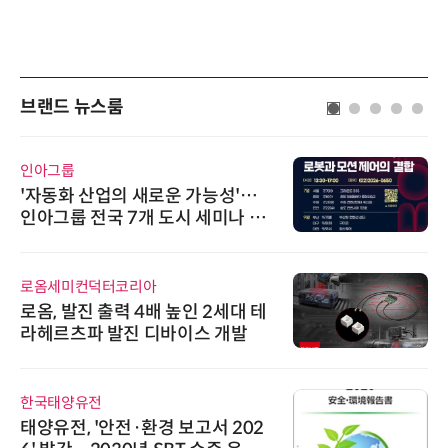
브랜드 뉴스룸
인아그룹
'자동화 산업의 새로운 가능성'…
인아그룹 전국 7개 도시 세미나 페
어 개최
로옴세미컨덕터코리아
로옴, 발진 출력 4배 높인 2세대 테
라헤르츠파 발진 디바이스 개발
한국태양유전
태양유전, '안전·환경 보고서 202