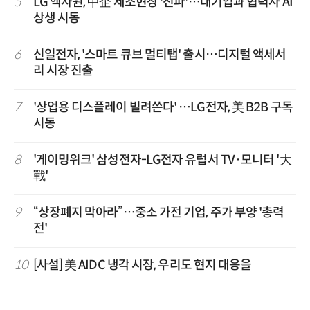
5
LG 엑사원, 中企 제조현장 '전파'…대기업과 협력사 AI
상생 시동
6
신일전자, '스마트 큐브 멀티탭' 출시…디지털 액세서
리 시장 진출
7
'상업용 디스플레이 빌려쓴다' …LG전자, 美 B2B 구독
시동
8
'게이밍위크' 삼성전자-LG전자 유럽서 TV·모니터 '大
戰'
9
“상장폐지 막아라”…중소 가전 기업, 주가 부양 '총력
전'
10
[사설] 美 AIDC 냉각 시장, 우리도 현지 대응을