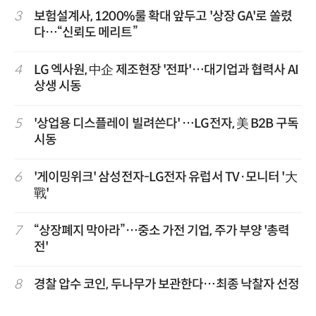
3
보험설계사, 1200%룰 확대 앞두고 '상장 GA'로 쏠렸
다…“신뢰도 메리트”
4
LG 엑사원, 中企 제조현장 '전파'…대기업과 협력사 AI
상생 시동
5
'상업용 디스플레이 빌려쓴다' …LG전자, 美 B2B 구독
시동
6
'게이밍위크' 삼성전자-LG전자 유럽서 TV·모니터 '大
戰'
7
“상장폐지 막아라”…중소 가전 기업, 주가 부양 '총력
전'
8
경찰 압수 코인, 두나무가 보관한다…최종 낙찰자 선정