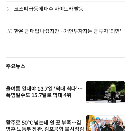
9
코스피 급등에 매수 사이드카 발동
10
한은 금 매입 나섰지만…개인투자자는 금 투자 '외면'
주요뉴스
올여름 열대야 13.7일 '역대 최다'…
폭염일수도 15.7일로 역대 4위
활주로 50℃ 넘는데 쉴 곳 부족…김
영훈 노동부 장관, 김포공항 불시점검