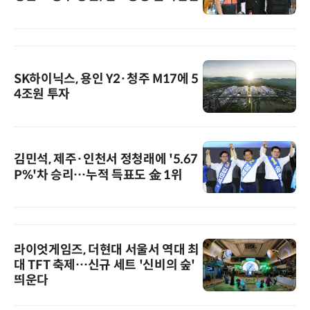
SK하이닉스, 용인 Y2·청주 M17에 5
4조원 투자
김민석, 제주·인천서 정청래에 '5.67
P%'차 승리…누적 득표도 金 1위
라이엇게임즈, 더현대 서울서 역대 최
대 TFT 축제…신규 세트 '신비의 숲'
띄운다