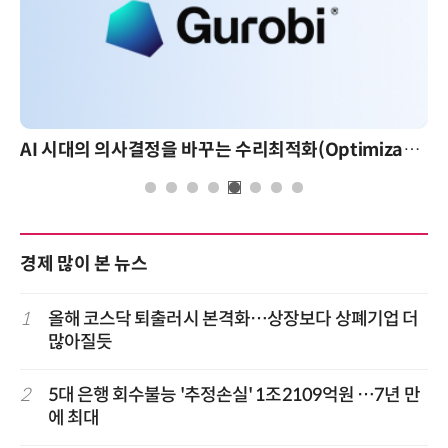
AI 시대의 의사결정을 바꾸는 수리최적화(Optimization): 실제 산업 적용 사례와 활용 전략
경제 많이 본 뉴스
1
올해 코스닥 퇴출러시 본격화…상장보다 상폐기업 더
많아질듯
2
5대 은행 회수불능 '추정손실' 1조2109억원 …7년 만
에 최대