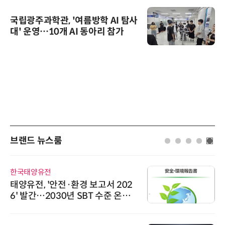
국립광주과학관, '여름방학 AI 탐사
대' 운영…10개 AI 동아리 참가
브랜드 뉴스룸
한국태양유전
태양유전, '안전·환경 보고서 202
6' 발간…2030년 SBT 수준 온실
가스 감축 추진