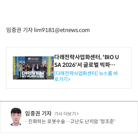
임중권 기자 lim9181@etnews.com
다래전략사업화센터, 'BIO U
SA 2026'서 글로벌 빅파마
와의 비즈니스 미팅 지원…K
[다래전략사업화센터] 뉴스룸 바
로가기>
-바이오 해외 진출 교두보 확
보
임중권 기자
기사 더보기
진화하는 로봇수술…고난도 난치암 '정조준'