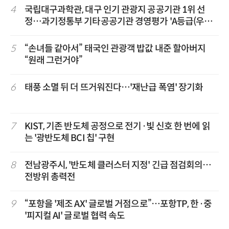
4
국립대구과학관, 대구 인기 관광지 공공기관 1위 선
정…과기정통부 기타공공기관 경영평가 'A등급(우수)'
겹경사
5
“손녀들 같아서” 태국인 관광객 밥값 내준 할아버지
“원래 그런거야”
6
태풍 소멸 뒤 더 뜨거워진다…'재난급 폭염' 장기화
7
KIST, 기존 반도체 공정으로 전기·빛 신호 한 번에 읽
는 '광반도체 BCI 칩' 구현
8
전남광주시, '반도체 클러스터 지정' 긴급 점검회의…
전방위 총력전
9
“포항을 '제조 AX' 글로벌 거점으로”…포항TP, 한·중
'피지컬 AI' 글로벌 협력 속도