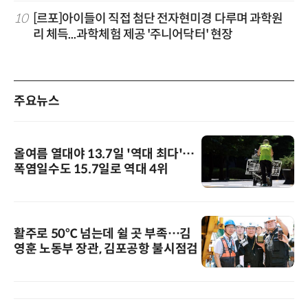
10
[르포]아이들이 직접 첨단 전자현미경 다루며 과학원
리 체득...과학체험 제공 '주니어닥터' 현장
주요뉴스
올여름 열대야 13.7일 '역대 최다'…
폭염일수도 15.7일로 역대 4위
활주로 50℃ 넘는데 쉴 곳 부족…김
영훈 노동부 장관, 김포공항 불시점검