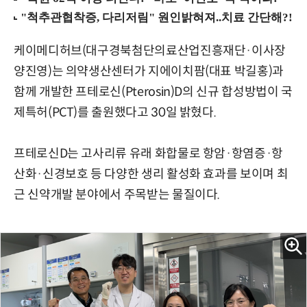
케이메디허브(대구경북첨단의료산업진흥재단·이사장
양진영)는 의약생산센터가 지에이치팜(대표 박길홍)과
함께 개발한 프테로신(Pterosin)D의 신규 합성방법이 국
제특허(PCT)를 출원했다고 30일 밝혔다.
프테로신D는 고사리류 유래 화합물로 항암·항염증·항
산화·신경보호 등 다양한 생리 활성화 효과를 보이며 최
근 신약개발 분야에서 주목받는 물질이다.