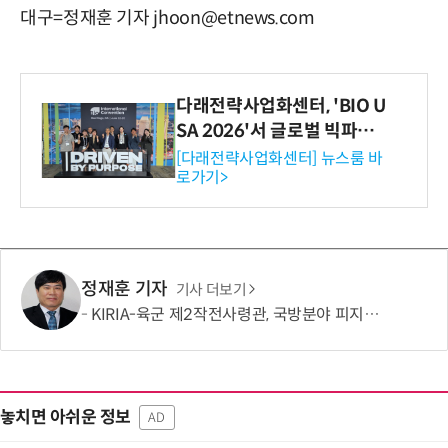
대구=정재훈 기자 jhoon@etnews.com
다래전략사업화센터, 'BIO U
SA 2026'서 글로벌 빅파마
와의 비즈니스 미팅 지원…K
[다래전략사업화센터] 뉴스룸 바
로가기>
-바이오 해외 진출 교두보 확
보
정재훈 기자
기사 더보기
KIRIA-육군 제2작전사령관, 국방분야 피지컬 AI기반 로봇전환 확산 간담회
놓치면 아쉬운 정보
AD