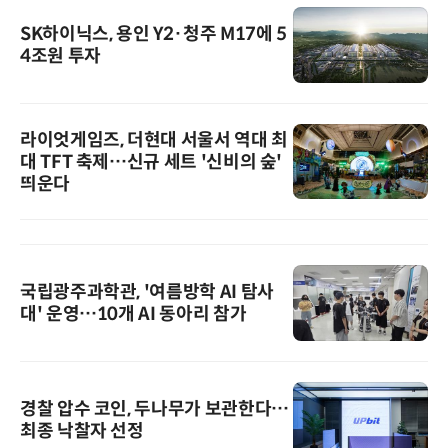
SK하이닉스, 용인 Y2·청주 M17에 5
4조원 투자
라이엇게임즈, 더현대 서울서 역대 최
대 TFT 축제…신규 세트 '신비의 숲'
띄운다
국립광주과학관, '여름방학 AI 탐사
대' 운영…10개 AI 동아리 참가
경찰 압수 코인, 두나무가 보관한다…
최종 낙찰자 선정