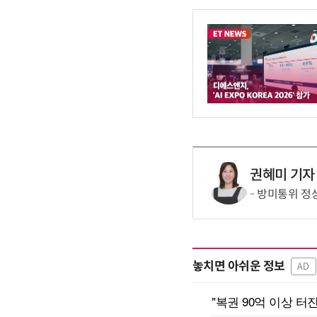
권혜미 기자
방미통위 정
놓치면 아쉬운 정보
AD