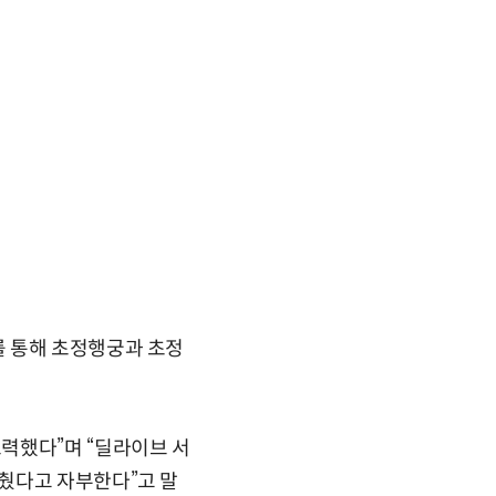
를 통해 초정행궁과 초정
력했다”며 “딜라이브 서
췄다고 자부한다”고 말